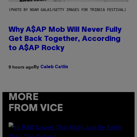
(PHOTO BY NOAM GALAI/GETTY IMAGES FOR TRIBECA FESTIVAL)
Why A$AP Mob Will Never Fully
Get Back Together, According
to A$AP Rocky
By
9 hours ago
Caleb Catlin
MORE
FROM VICE