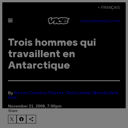
Skip
+ FRANÇAIS
to
Open
content
SUBSCRIBE
NEWSLETTER
Menu
Trois hommes qui
travaillent en
Antarctique
By
Rocco Castoro; Photos: Chris Linder, Woods Hole
Oce
November 21, 2008, 7:00pm
Share: