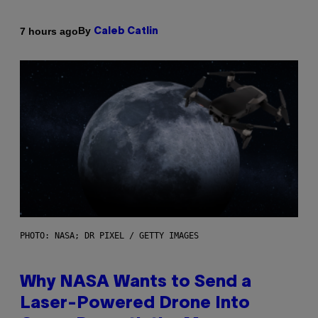
By
7 hours ago
Caleb Catlin
PHOTO: NASA; DR PIXEL / GETTY IMAGES
Why NASA Wants to Send a
Laser-Powered Drone Into