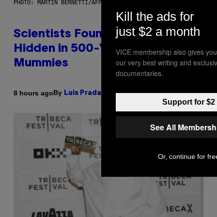
PHOTO: MARTIN BERNETTI/AFP VIA GETTY IMAGES
Kill the ads for
just $2 a month
Scientists Found Smallpox DNA
Hidden in 500-Year-Old Chilean
VICE membership also gives you
our very best writing and exclus
Mummies
documentaries.
By
8 hours ago
Luis Prada
Support for $2
See All Membersh
Or, continue for fre