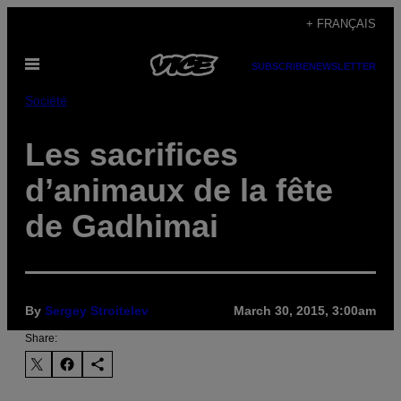
Skip
+ FRANÇAIS
to
Open
content
SUBSCRIBE
NEWSLETTER
Menu
Société
Les sacrifices
d’animaux de la fête
de Gadhimai
By
Sergey Stroitelev
March 30, 2015, 3:00am
Share: