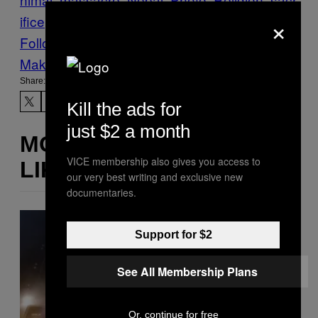
×
ifice
Sergey Stroitelev
Vice Blog
Follow Us On Discover
Make Us Preferred In Top Stories
Share:
Kill the ads for
just $2 a month
MORE
VICE membership also gives you access to
LIKE THIS
our very best writing and exclusive new
documentaries.
Support for $2
See All Membership Plans
Or, continue for free