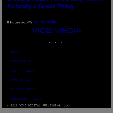
Actually a Great Thing
By
8 hours ago
Caleb Catlin
VICE
MEDIA
INSTAGRAM
TIKTOK
YOUTUBE
ABOUT
ACCESSIBILITY
PRIVACY POLICY
TERMS OF USE
SECURITY POLICY
FULFILLMENT POLICY
© 2026 VICE DIGITAL PUBLISHING, LLC