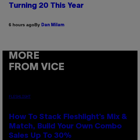
Turning 20 This Year
By
6 hours ago
Dan Milam
MORE
FROM VICE
FLESHLIGHT
How To Stack Fleshlight’s Mix &
Match, Build Your Own Combo
Sales Up To 30%