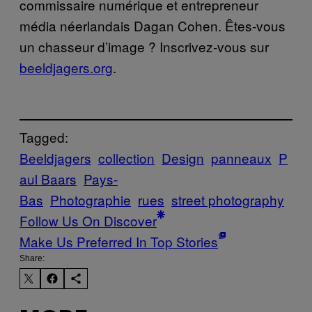
commissaire numérique et entrepreneur
média néerlandais Dagan Cohen. Êtes-vous
un chasseur d’image ? Inscrivez-vous sur
beeldjagers.org
.
Tagged:
Beeldjagers
collection
Design
panneaux
P
aul Baars
Pays-
Bas
Photographie
rues
street photography
Follow Us On Discover
Make Us Preferred In Top Stories
Share: