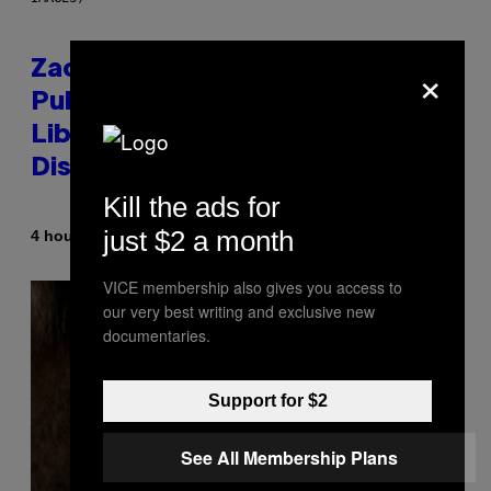
×
Zachary Cole Smith Wants a
Publicly Owned Music Streaming
Library Built on Spotify’s
Dismantled Bones
Kill the ads for
just $2 a month
By
4 hours ago
Lauren Boisvert
VICE membership also gives you access to
our very best writing and exclusive new
documentaries.
Support for $2
See All Membership Plans