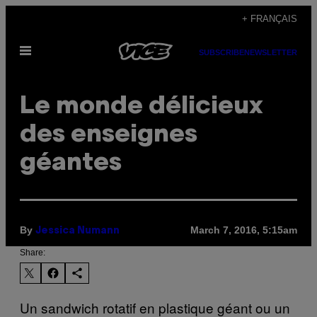
Skip
+ FRANÇAIS
to
Open
content
SUBSCRIBE
NEWSLETTER
Menu
Le monde délicieux
des enseignes
géantes
By
March 7, 2016, 5:15am
Jessica Numann
Share:
Un sandwich rotatif en plastique géant ou un