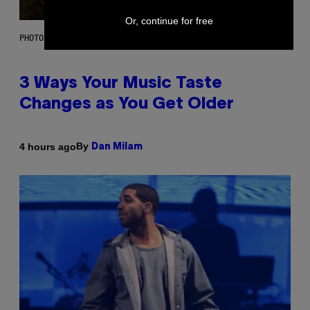
Or, continue for free
PHOTO ILLUSTRATION BY IAN WALDIE/GETTY IMAGES
3 Ways Your Music Taste
Changes as You Get Older
By
4 hours ago
Dan Milam