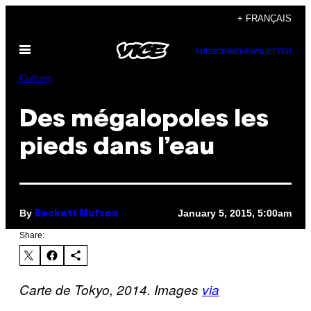
Skip
+ FRANÇAIS
to
Open
content
SUBSCRIBE
NEWSLETTER
Menu
Culture
Des mégalopoles les
pieds dans l’eau
By
January 5, 2015, 5:00am
Beckett Mufson
Share:
Carte de Tokyo, 2014. Images
via