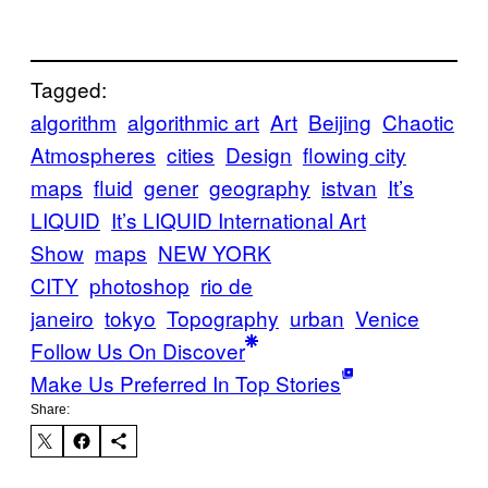
Tagged:
algorithm
algorithmic art
Art
Beijing
Chaotic
Atmospheres
cities
Design
flowing city
maps
fluid
gener
geography
istvan
It’s
LIQUID
It’s LIQUID International Art
Show
maps
NEW YORK
CITY
photoshop
rio de
janeiro
tokyo
Topography
urban
Venice
Follow Us On Discover
Make Us Preferred In Top Stories
Share: