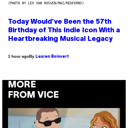
(PHOTO BY LEX VAN ROSSEN/MAI/REDFERNS)
Today Would’ve Been the 57th
Birthday of This Indie Icon With a
Heartbreaking Musical Legacy
By
1 hour ago
Lauren Boisvert
MORE
FROM VICE