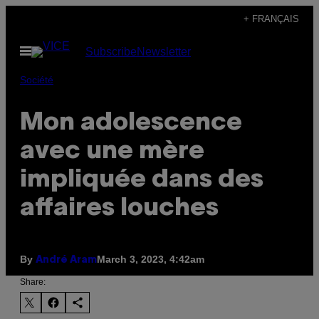
Skip
+ FRANÇAIS
to
Open
Subscribe
Newsletter
content
Menu
Société
Mon adolescence
avec une mère
impliquée dans des
affaires louches
By
March 3, 2023, 4:42am
André Aram
Share: