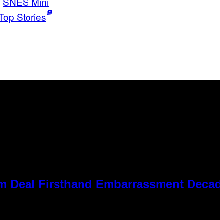
SNES Mini
Top Stories
 Kim Deal Firsthand Embarrassment Deca