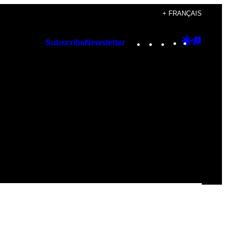
+ FRANÇAIS
Instagram
TikTok
YouTube
Google
Googl
Subscribe
Newsletter
Discover
Top
Posts