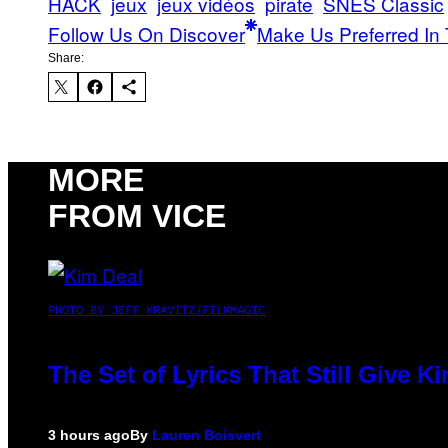
HACK
jeux
jeux vidéos
pirate
SNES Classic
Follow Us On Discover
Make Us Preferred In 
Share:
MORE
FROM VICE
PHOTO BY JEFF KRAVITZ/FILMMAGIC
The Set of Lyrics That Still Give
3 hours ago
By
Lauren Boisvert