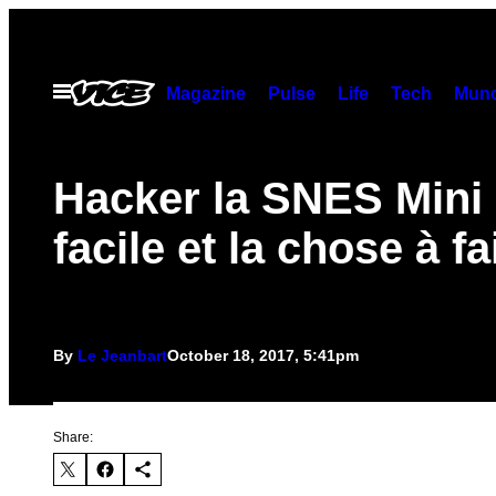
Skip
to
content
Open
Magazine
Pulse
Life
Tech
Munc
Menu
Hacker la SNES Mini 
facile et la chose à fa
By
Le Jeanbart
October 18, 2017, 5:41pm
Share: