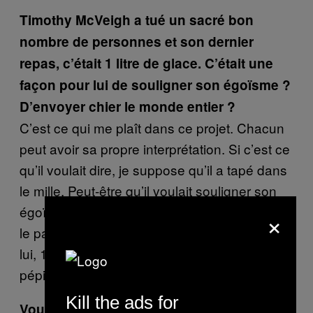
Timothy McVeigh a tué un sacré bon
nombre de personnes et son dernier
repas, c’était 1 litre de glace. C’était une
façon pour lui de souligner son égoïsme ?
D’envoyer chier le monde entier ?
C’est ce qui me plaît dans ce projet. Chacun
peut avoir sa propre interprétation. Si c’est ce
qu’il voulait dire, je suppose qu’il a tapé dans
le mille. Peut-être qu’il voulait souligner son
égoïsme. Ou peut-être qu’il voulait dire qu’il a
×
le palais le moins fin du monde et que, pour
lui, 1 litre de glace à la menthe avec des
pépites de chocolat, c’est le paradis.
Kill the ads for
Vous avez remarqué que les hommes qui