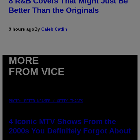
8 R&B Covers That Might Just Be
Better Than the Originals
9 hours ago
By
Caleb Catlin
MORE
FROM VICE
PHOTO: PETER KRAMER / GETTY IMAGES
4 Iconic MTV Shows From the
2000s You Definitely Forgot About