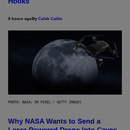
Hooks
6 hours ago
By
Caleb Catlin
PHOTO: NASA; DR PIXEL / GETTY IMAGES
Why NASA Wants to Send a
Laser-Powered Drone Into Caves