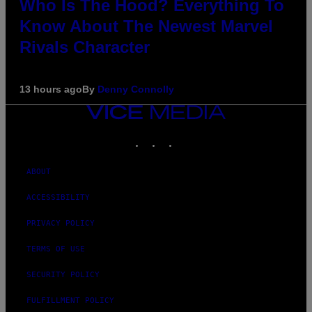
Who Is The Hood? Everything To
Know About The Newest Marvel
Rivals Character
13 hours ago
By
Denny Connolly
VICE
MEDIA
INSTAGRAM
TIKTOK
YOUTUBE
ABOUT
ACCESSIBILITY
PRIVACY POLICY
TERMS OF USE
SECURITY POLICY
FULFILLMENT POLICY