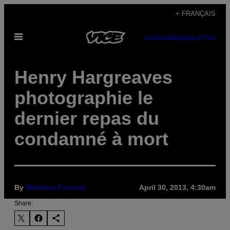
Skip
+ FRANÇAIS
to
Open
content
SUBSCRIBE
NEWSLETTER
Menu
Henry Hargreaves
photographie le
dernier repas du
condamné à mort
By
Matthew Francey
April 30, 2013, 4:30am
Share: