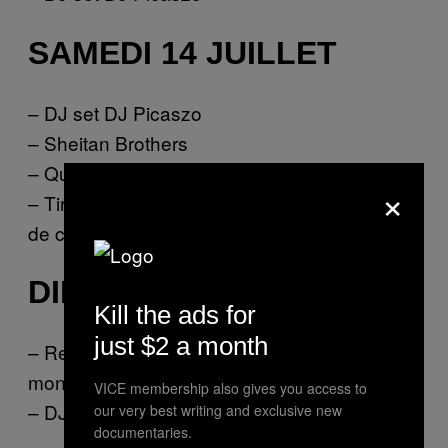
SAMEDI 14 JUILLET
– DJ set DJ Picaszo
– Sheitan Brothers
– Queer interior
×
– Tirage au sort pour gagner la fameuse tête
de cerf
DIMANCHE 15 JUILLET
Kill the ads for
just $2 a month
– Retransmission de la finale de la Coupe du
monde (on espère avec les Bleus)
VICE membership also gives you access to
– DJ set DJ Picaszo
our very best writing and exclusive new
documentaries.