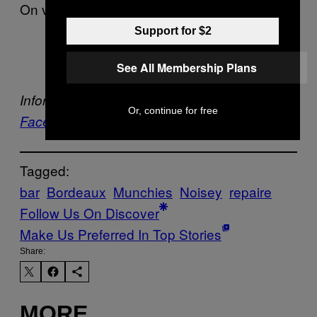
On vous attend nombreux !
Support for $2
Anaïs & Pedro
See All Membership Plans
Informations supplémentaires disponibles sur
Or, continue for free
Facebook.
Tagged:
bar
Bordeaux
Munchies
Noisey
repaire
Follow Us On Discover
Make Us Preferred In Top Stories
Share:
MORE