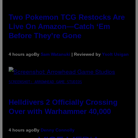
Two Pokemon TCG Restocks Are
Live On Amazon—Catch ‘Em
Before They’re Gone
4 hours ago
By
Sam Watanuki
| Reviewed by
Ysolt Usigan
SCREENSHOT: ARROWHEAD GAME STUDIOS
Helldivers 2 Officially Crossing
Over with Warhammer 40,000
4 hours ago
By
Denny Connolly