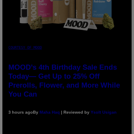
COURTESY OF MOOD
MOOD’s 4th Birthday Sale Ends
Today— Get Up to 25% Off
Prerolls, Flower, and More While
You Can
3 hours ago
By
Maha Haq
| Reviewed by
Ysolt Usigan