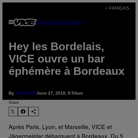
Skip
+ FRANÇAIS
to
Open
Subscribe
Newsletter
content
Menu
Hey les Bordelais,
VICE ouvre un bar
éphémère à Bordeaux
By
VICE Staff
June 27, 2018, 9:54am
Share:
Après Paris, Lyon, et Marseille, VICE et
Jägermeister débarquent à Bordeaux. Du 5