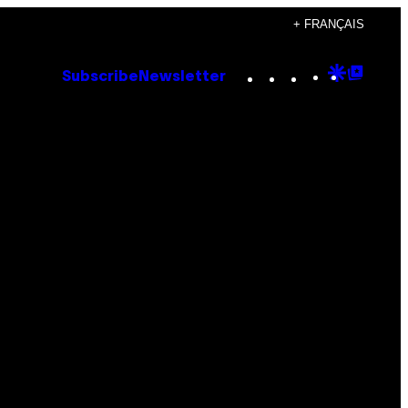
+ FRANÇAIS
Instagram
TikTok
YouTube
Google
Goog
Subscribe
Newsletter
Discove
Top
Posts