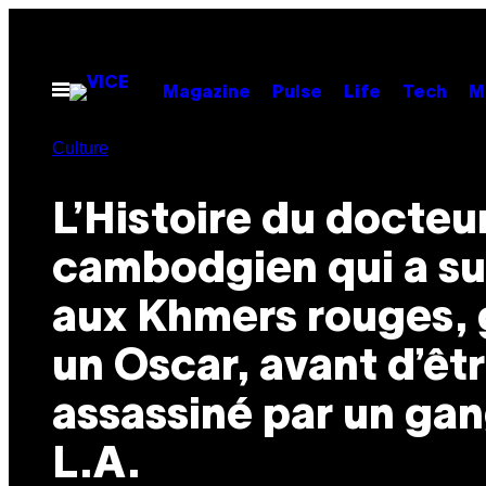
Skip
to
content
Open
Magazine
Pulse
Life
Tech
M
Menu
Culture
L’Histoire du docteu
cambodgien qui a s
aux Khmers rouges,
un Oscar, avant d’êt
assassiné par un ga
L.A.