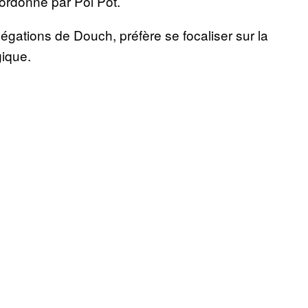
 ordonné par Pol Pot.
llégations de Douch, préfère se focaliser sur la
gique.