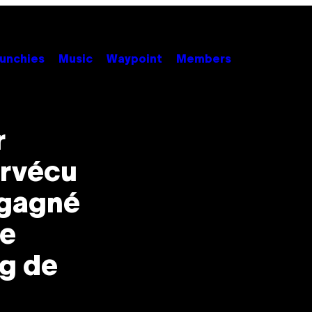
unchies
Music
Waypoint
Members
r
urvécu
 gagné
re
ng de