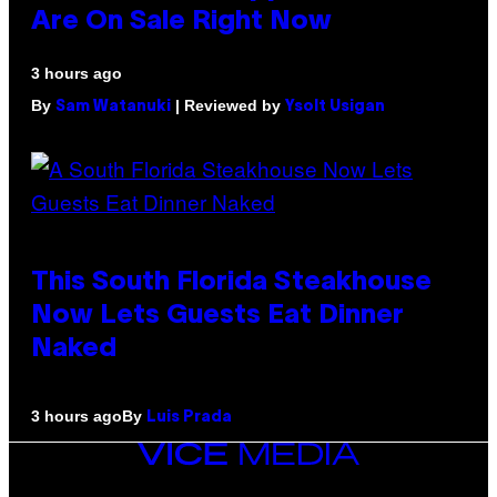
Are On Sale Right Now
3 hours ago
By
| Reviewed by
Sam Watanuki
Ysolt Usigan
This South Florida Steakhouse
Now Lets Guests Eat Dinner
Naked
By
3 hours ago
Luis Prada
VICE
MEDIA
INSTAGRAM
TIKTOK
YOUTUBE