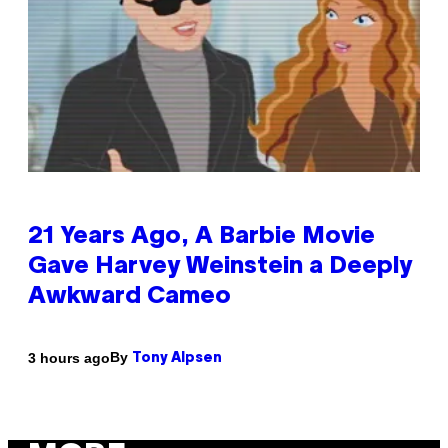
21 Years Ago, A Barbie Movie
Gave Harvey Weinstein a Deeply
Awkward Cameo
By
3 hours ago
Tony Alpsen