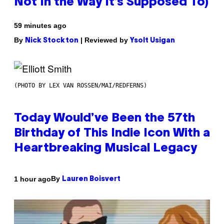
Not In the Way It’s Supposed To)
59 minutes ago
By
| Reviewed by
Nick Stockton
Ysolt Usigan
(PHOTO BY LEX VAN ROSSEN/MAI/REDFERNS)
Today Would’ve Been the 57th
Birthday of This Indie Icon With a
Heartbreaking Musical Legacy
By
1 hour ago
Lauren Boisvert