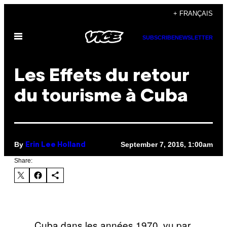
Skip
+ FRANÇAIS
to
Open
content
SUBSCRIBE
NEWSLETTER
Menu
Les Effets du retour
du tourisme à Cuba
By
September 7, 2016, 1:00am
Erin Lee Holland
Share:
Cuba dans les années 1970, vu par