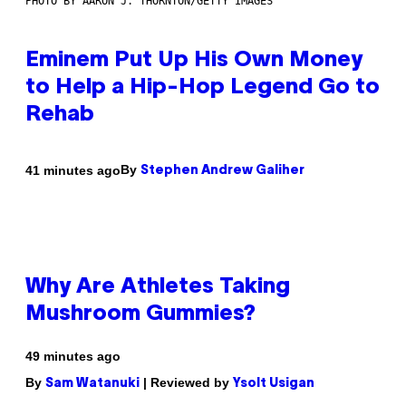
PHOTO BY AARON J. THORNTON/GETTY IMAGES
Eminem Put Up His Own Money
to Help a Hip-Hop Legend Go to
Rehab
By
41 minutes ago
Stephen Andrew Galiher
Why Are Athletes Taking
Mushroom Gummies?
49 minutes ago
By
| Reviewed by
Sam Watanuki
Ysolt Usigan