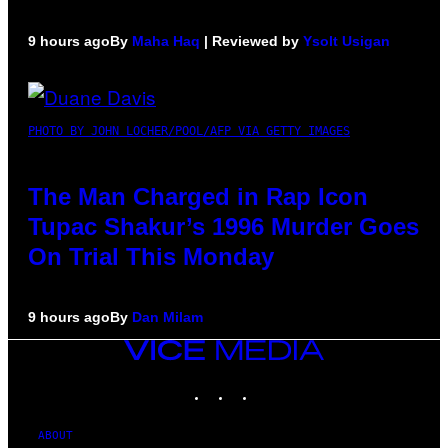
9 hours ago
By
Maha Haq
| Reviewed by
Ysolt Usigan
PHOTO BY JOHN LOCHER/POOL/AFP VIA GETTY IMAGES
The Man Charged in Rap Icon
Tupac Shakur’s 1996 Murder Goes
On Trial This Monday
9 hours ago
By
Dan Milam
VICE
MEDIA
INSTAGRAM
TIKTOK
YOUTUBE
ABOUT