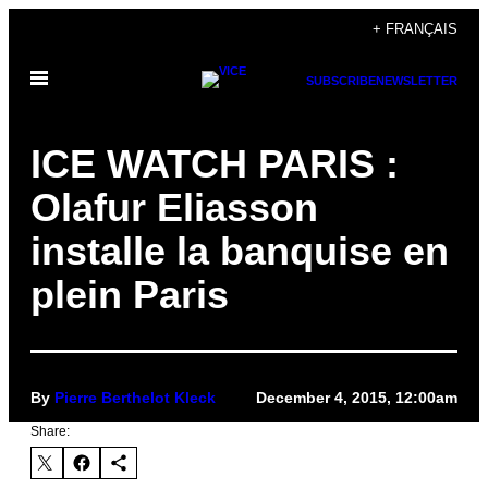
Skip
+ FRANÇAIS
to
Open
content
SUBSCRIBE
NEWSLETTER
Menu
ICE WATCH PARIS :
Olafur Eliasson
installe la banquise en
plein Paris
By
Pierre Berthelot Kleck
December 4, 2015, 12:00am
Share: