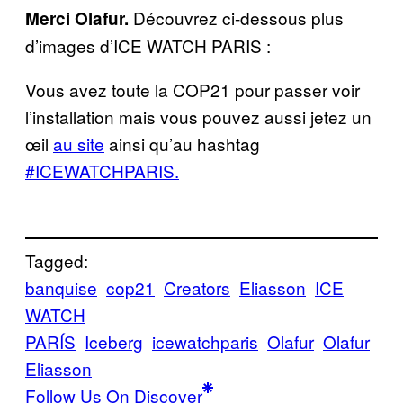
Découvrez ci-dessous plus
Merci Olafur.
d’images d’ICE WATCH PARIS :
Vous avez toute la COP21 pour passer voir
l’installation mais vous pouvez aussi jetez un
œil
au site
ainsi qu’au hashtag
#ICEWATCHPARIS.
Tagged:
banquise
cop21
Creators
Eliasson
ICE
WATCH
PARÍS
Iceberg
icewatchparis
Olafur
Olafur
Eliasson
Follow Us On Discover