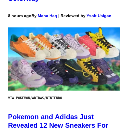
8 hours ago
By
Maha Haq
| Reviewed by
Ysolt Usigan
VIA POKEMON/ADIDAS/NINTENDO
Pokemon and Adidas Just
Revealed 12 New Sneakers For