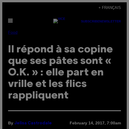
Skip
+ FRANÇAIS
to
Open
content
SUBSCRIBE
NEWSLETTER
Menu
Food
Il répond à sa copine
que ses pâtes sont «
O.K. » : elle part en
vrille et les flics
rappliquent
By
February 14, 2017, 7:00am
Jelisa Castrodale