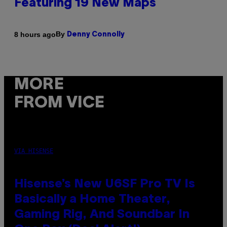
Featuring 19 New Maps
By
8 hours ago
Denny Connolly
MORE
FROM VICE
VIA HISENSE
Hisense’s New U6SF Pro TV Is
Basically a Home Theater,
Gaming Rig, And Soundbar In