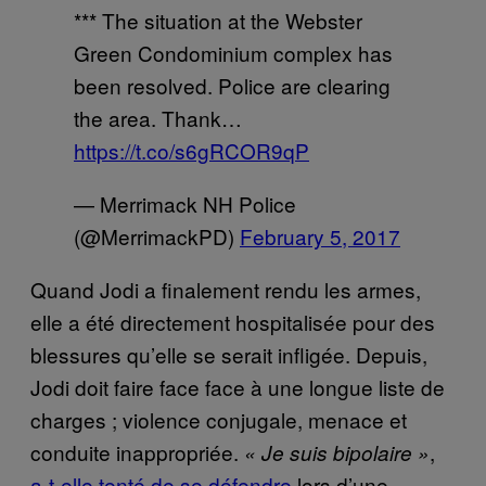
*** The situation at the Webster
Green Condominium complex has
been resolved. Police are clearing
the area. Thank…
https://t.co/s6gRCOR9qP
— Merrimack NH Police
(@MerrimackPD)
February 5, 2017
Quand Jodi a finalement rendu les armes,
elle a été directement hospitalisée pour des
blessures qu’elle se serait infligée. Depuis,
Jodi doit faire face face à une longue liste de
charges ; violence conjugale, menace et
conduite inappropriée.
,
« Je suis bipolaire »
a-t-elle tenté de se défendre
lors d’une