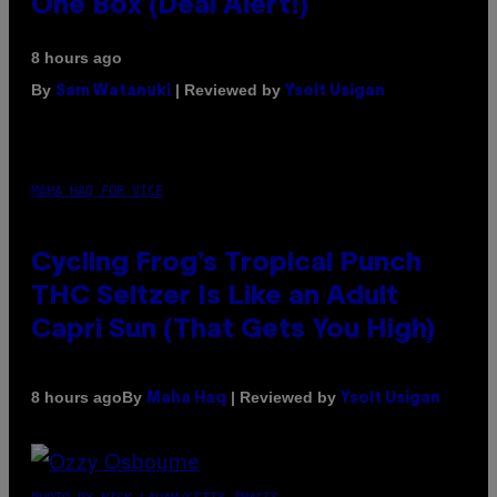
One Box (Deal Alert!)
8 hours ago
By
| Reviewed by
Sam Watanuki
Ysolt Usigan
MAHA HAQ FOR VICE
Cycling Frog’s Tropical Punch
THC Seltzer Is Like an Adult
Capri Sun (That Gets You High)
By
| Reviewed by
8 hours ago
Maha Haq
Ysolt Usigan