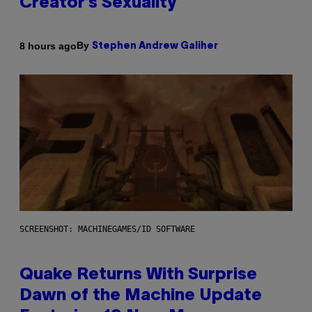
Creator’s Sexuality
By
8 hours ago
Stephen Andrew Galiher
SCREENSHOT: MACHINEGAMES/ID SOFTWARE
Quake Returns With Surprise
Dawn of the Machine Update