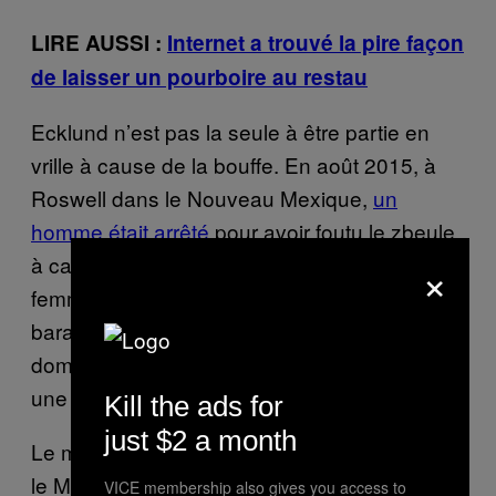
LIRE AUSSI :
Internet a trouvé la pire façon
de laisser un pourboire au restau
Ecklund n’est pas la seule à être partie en
vrille à cause de la bouffe. En août 2015, à
Roswell dans le Nouveau Mexique,
un
homme était arrêté
pour avoir foutu le zbeule
×
à cause d’un plat de pâtes préparé par sa
femme. La police avait débarqué dans la
baraque de Carl Harmon pour troubles
domestiques et l’avait trouvé en train de péter
une durite à cause de son repas.
Kill the ads for
just $2 a month
Le mois dernier, un homme était arrêté dans
le Maryland pour avoir
sorti son flingue
et tiré
VICE membership also gives you access to