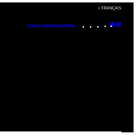
+ FRANÇAIS
Instagram
TikTok
YouTube
Google
Googl
Subscribe
Newsletter
Discover
Top
Posts