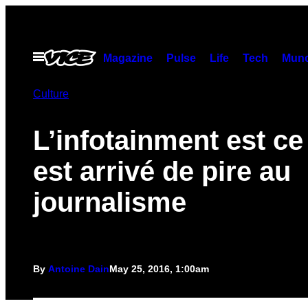
Skip
to
content
Open
Magazine
Pulse
Life
Tech
Munc
Menu
Culture
L’infotainment est ce
est arrivé de pire au
journalisme
By
Antoine Dain
May 25, 2016, 1:00am