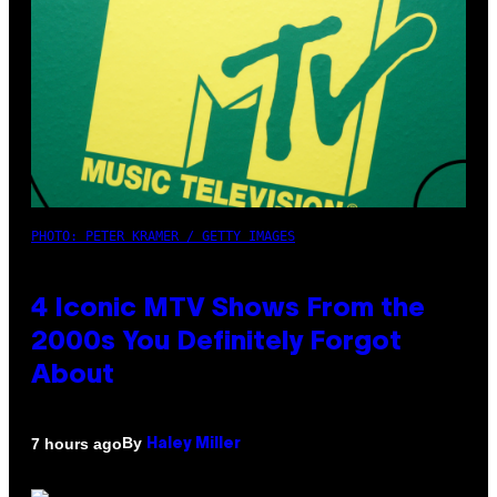
PHOTO: PETER KRAMER / GETTY IMAGES
4 Iconic MTV Shows From the
2000s You Definitely Forgot
About
By
7 hours ago
Haley Miller