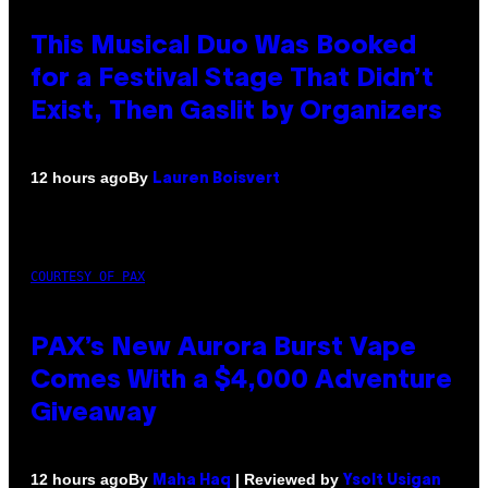
This Musical Duo Was Booked
for a Festival Stage That Didn’t
Exist, Then Gaslit by Organizers
By
12 hours ago
Lauren Boisvert
COURTESY OF PAX
PAX’s New Aurora Burst Vape
Comes With a $4,000 Adventure
Giveaway
By
| Reviewed by
12 hours ago
Maha Haq
Ysolt Usigan