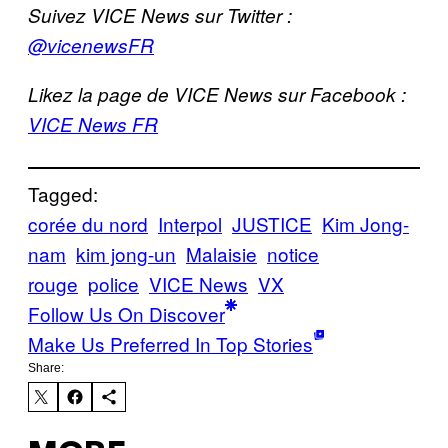
Suivez VICE News sur Twitter :
@vicenewsFR
Likez la page de VICE News sur Facebook :
VICE News FR
Tagged:
corée du nord
Interpol
JUSTICE
Kim Jong-
nam
kim jong-un
Malaisie
notice
rouge
police
VICE News
VX
Follow Us On Discover
Make Us Preferred In Top Stories
Share: