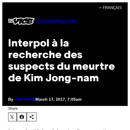
Skip
+ FRANÇAIS
to
Open
Subscribe
Newsletter
content
Menu
Interpol à la
recherche des
suspects du meurtre
de Kim Jong-nam
By
March 17, 2017, 7:05am
Tim Hume
Share: