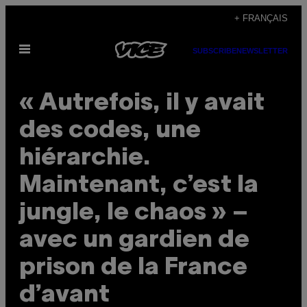
Skip
+ FRANÇAIS
to
Open
content
SUBSCRIBE
NEWSLETTER
Menu
« Autrefois, il y avait
des codes, une
hiérarchie.
Maintenant, c’est la
jungle, le chaos » –
avec un gardien de
prison de la France
d’avant