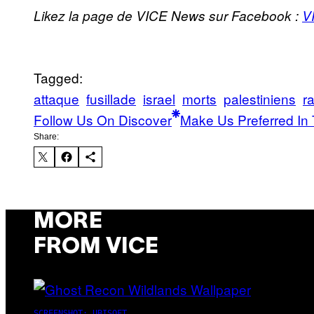
Likez la page de VICE News sur Facebook :
V
Tagged:
attaque
fusillade
israel
morts
palestiniens
r
Follow Us On Discover
Make Us Preferred In 
Share:
MORE
FROM VICE
SCREENSHOT: UBISOFT