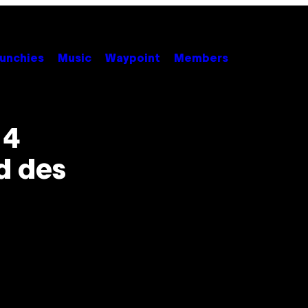
unchies
Music
Waypoint
Members
 4
d des