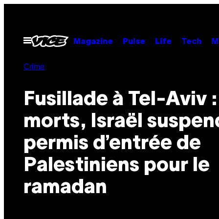
Skip
to
content
Open
Magazine
Pulse
Life
Tech
M
Menu
Crime
Fusillade à Tel-Aviv :
morts, Israël suspen
permis d’entrée de
Palestiniens pour le
ramadan