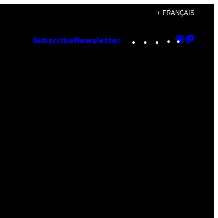
+ FRANÇAIS
Instagram
TikTok
YouTube
Google
Goog
Subscribe
Newsletter
Discove
Top
Posts