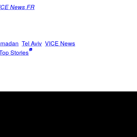
ICE News FR
amadan
Tel Aviv
VICE News
Top Stories