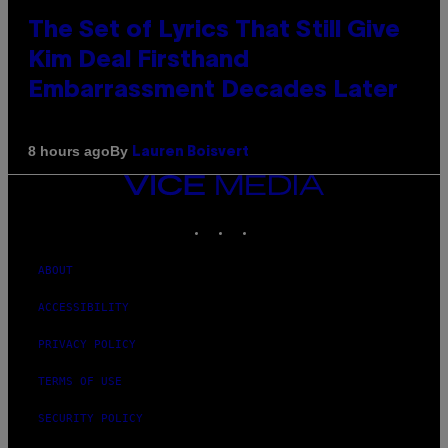
The Set of Lyrics That Still Give
Kim Deal Firsthand
Embarrassment Decades Later
By
8 hours ago
Lauren Boisvert
VICE
MEDIA
INSTAGRAM
TIKTOK
YOUTUBE
ABOUT
ACCESSIBILITY
PRIVACY POLICY
TERMS OF USE
SECURITY POLICY