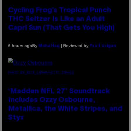
Cycling Frog’s Tropical Punch
THC Seltzer Is Like an Adult
Capri Sun (That Gets You High)
By
| Reviewed by
6 hours ago
Maha Haq
Ysolt Usigan
PHOTO BY NICK LAHAM/GETTY IMAGES
‘Madden NFL 27’ Soundtrack
Includes Ozzy Osbourne,
Metallica, the White Stripes, and
Styx