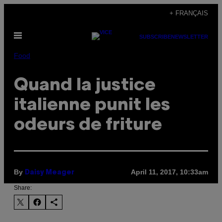
Skip
+ FRANÇAIS
to
Open
content
SUBSCRIBE
NEWSLETTER
Menu
Food
Quand la justice
italienne punit les
odeurs de friture
By
April 11, 2017, 10:33am
Daisy Meager
Share: