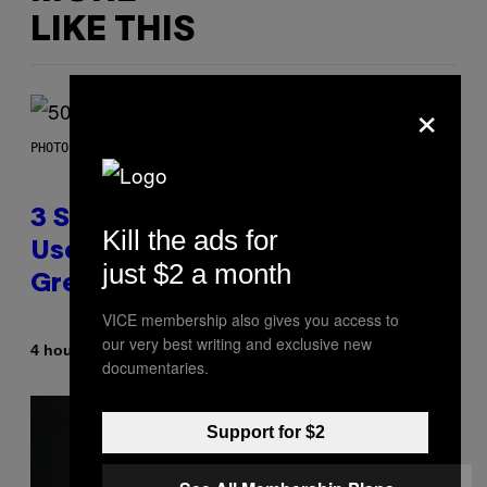
LIKE THIS
×
PHOTO BY GREGORY BOJORQUEZ/GETTY IMAGES
3 Songs That Were Commonly
Kill the ads for
Used As a Ringtone or Voicemail
just $2 a month
Greeting in the 2000s
VICE membership also gives you access to
our very best writing and exclusive new
By
4 hours ago
Dan Milam
documentaries.
Support for $2