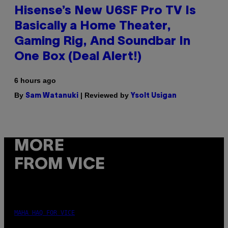
Hisense’s New U6SF Pro TV Is
Basically a Home Theater,
Gaming Rig, And Soundbar In
One Box (Deal Alert!)
6 hours ago
By
| Reviewed by
Sam Watanuki
Ysolt Usigan
MORE
FROM VICE
MAHA HAQ FOR VICE