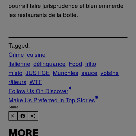
pourrait faire jurisprudence et bien emmerdé
les restaurants de la Botte.
Tagged:
Crime
cuisine
italienne
délinquance
Food
fritto
misto
JUSTICE
Munchies
sauce
voisins
râleurs
WTF
Follow Us On Discover
Make Us Preferred In Top Stories
Share:
MORE