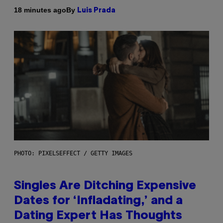
By
18 minutes ago
Luis Prada
PHOTO: PIXELSEFFECT / GETTY IMAGES
Singles Are Ditching Expensive
Dates for ‘Infladating,’ and a
Dating Expert Has Thoughts