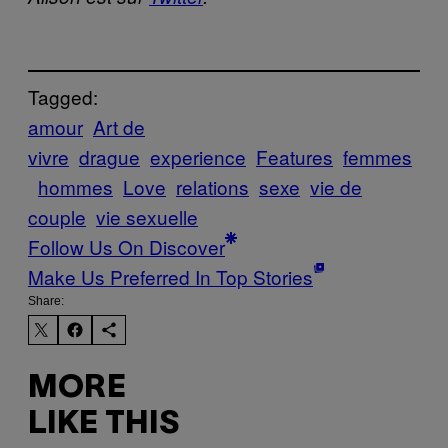
Tagged:
amour
Art de
vivre
drague
experience
Features
femmes
hommes
Love
relations
sexe
vie de
couple
vie sexuelle
Follow Us On Discover
Make Us Preferred In Top Stories
Share:
MORE
LIKE THIS