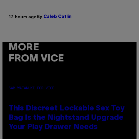
By
12 hours ago
Caleb Catlin
MORE
FROM VICE
SAM WATANUKI FOR VICE
This Discreet Lockable Sex Toy
Bag Is the Nightstand Upgrade
Your Play Drawer Needs