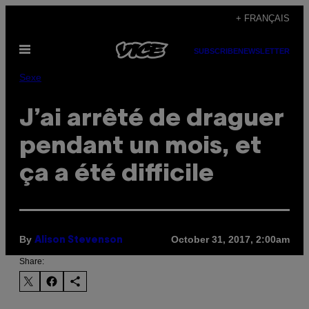
Skip
+ FRANÇAIS
to
Open
content
SUBSCRIBE
NEWSLETTER
Menu
Sexe
J’ai arrêté de draguer
pendant un mois, et
ça a été difficile
By
October 31, 2017, 2:00am
Alison Stevenson
Share: