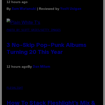
12 hours ago
By
| Reviewed by
Sam Watanuki
Ysolt Usigan
PHOTO BY SCOTT GRIES/GETTY IMAGES
3 No-Skip Pop-Punk Albums
Turning 20 This Year
By
12 hours ago
Dan Milam
FLESHLIGHT
How To Stack Fleshlight’s Mix &