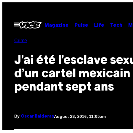
Skip
to
content
Open
Magazine
Pulse
Life
Tech
M
Menu
Crime
J’ai été l’esclave sex
d’un cartel mexicain
pendant sept ans
By
August 23, 2016, 11:05am
Oscar Balderas