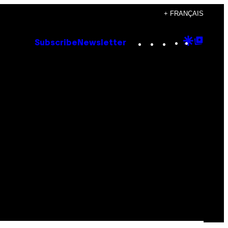
+ FRANÇAIS
Instagram
TikTok
YouTube
Google
Goog
Subscribe
Newsletter
Discove
Top
Posts