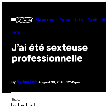
Skip
to
content
Open
Magazine
Pulse
Life
Tech
M
Menu
Sexe
J’ai été sexteuse
professionnelle
By
August 30, 2016, 12:45pm
Myriam Selhi
Share: