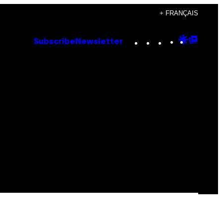
+ FRANÇAIS
Instagram
TikTok
YouTube
Google
Goog
Subscribe
Newsletter
Discove
Top
Posts