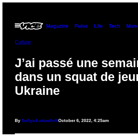
Skip
to
content
Open
Magazine
Pulse
Life
Tech
Munc
Menu
Culture
J’ai passé une semai
dans un squat de jeu
Ukraine
By
Sofiya Loriashvili
October 6, 2022, 4:25am