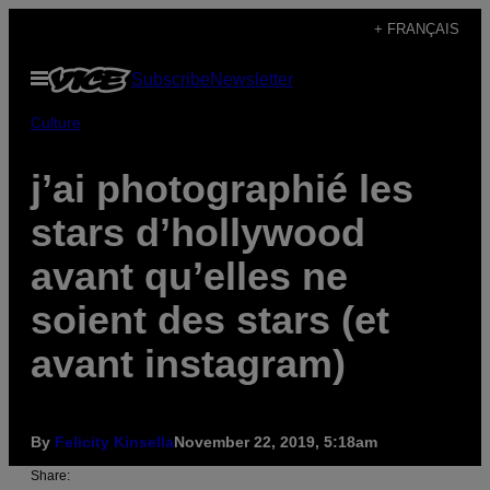
Skip
+ FRANÇAIS
to
Open
Subscribe
Newsletter
content
Menu
Culture
j’ai photographié les
stars d’hollywood
avant qu’elles ne
soient des stars (et
avant instagram)
By
Felicity Kinsella
November 22, 2019, 5:18am
Share: