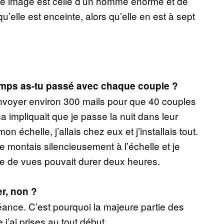
ère image est celle d’un homme énorme et de
’elle est enceinte, alors qu’elle en est à sept
mps as-tu passé avec chaque couple ?
û envoyer environ 300 mails pour que 40 couples
ça impliquait que je passe la nuit dans leur
n échelle, j’allais chez eux et j’installais tout.
je montais silencieusement à l’échelle et je
se de vues pouvait durer deux heures.
er, non ?
a séance. C’est pourquoi la majeure partie des
 j’ai prises au tout début.