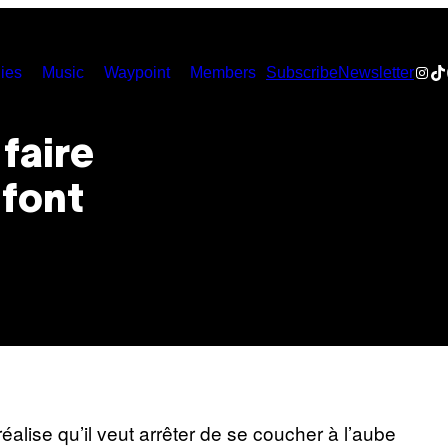
Inst
Ti
ies
Music
Waypoint
Members
Subscribe
Newsletter
faire
 font
alise qu’il veut arrêter de se coucher à l’aube