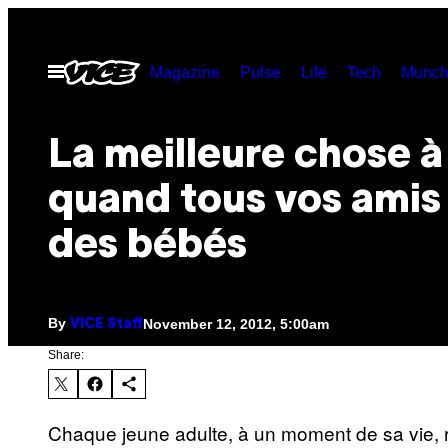
Skip
to
Open
Magazine
Pulse
Life
Tech
Munch
content
Menu
La meilleure chose à 
quand tous vos amis
des bébés
By
November 12, 2012, 5:00am
VICE Staff
Share:
Chaque jeune adulte, à un moment de sa vie, ré