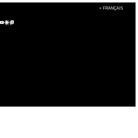
+ FRANÇAIS
agram
kTok
YouTube
Google Discover
Google Top Posts