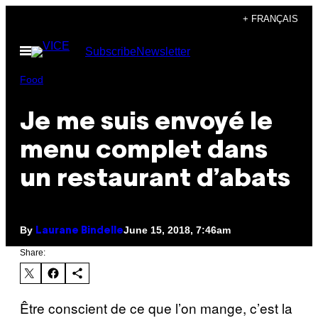
Skip
+ FRANÇAIS
to
Open
Subscribe
Newsletter
content
Menu
Food
Je me suis envoyé le
menu complet dans
un restaurant d’abats
By
June 15, 2018, 7:46am
Laurane Bindelle
Share:
Être conscient de ce que l’on mange, c’est la