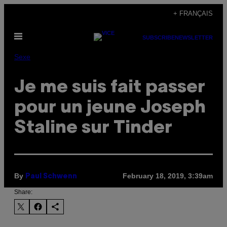
Skip
+ FRANÇAIS
to
Open
content
SUBSCRIBE
NEWSLETTER
Menu
Sexe
Je me suis fait passer
pour un jeune Joseph
Staline sur Tinder
By
February 18, 2019, 3:39am
Paul Schwenn
Share: