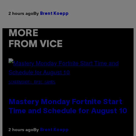
By
2 hours ago
Brent Koepp
MORE
FROM VICE
SCREENSHOT: EPIC GAMES
Mastery Monday Fortnite Start
Time and Schedule for August 10
By
2 hours ago
Brent Koepp