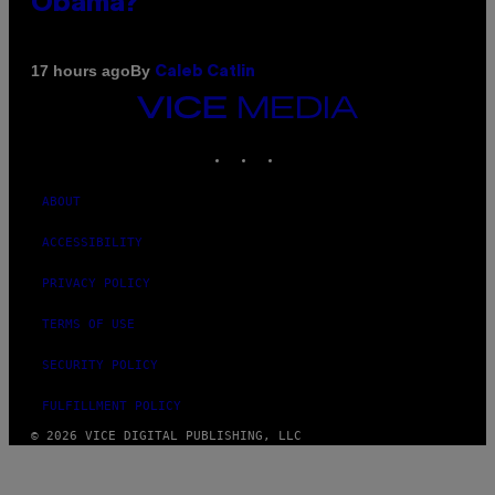
Obama?
By
17 hours ago
Caleb Catlin
VICE
MEDIA
INSTAGRAM
TIKTOK
YOUTUBE
ABOUT
ACCESSIBILITY
PRIVACY POLICY
TERMS OF USE
SECURITY POLICY
FULFILLMENT POLICY
© 2026 VICE DIGITAL PUBLISHING, LLC