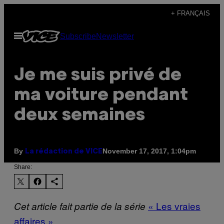
Skip
+ FRANÇAIS
to
Open
Subscribe
Newsletter
content
Menu
Je me suis privé de
ma voiture pendant
deux semaines
By
November 17, 2017, 1:04pm
La rédaction de VICE
Share:
« Les vraies
Cet article fait partie de la série
affaires »
.