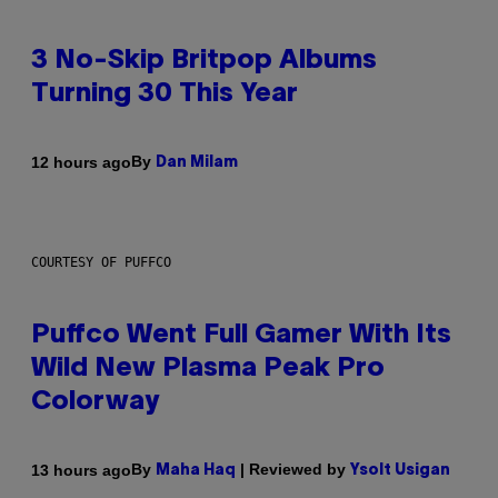
3 No-Skip Britpop Albums
Turning 30 This Year
By
12 hours ago
Dan Milam
COURTESY OF PUFFCO
Puffco Went Full Gamer With Its
Wild New Plasma Peak Pro
Colorway
By
| Reviewed by
13 hours ago
Maha Haq
Ysolt Usigan