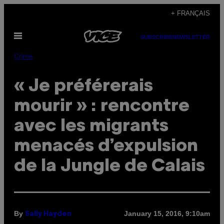
Skip
+ FRANÇAIS
to
Open
content
SUBSCRIBE
NEWSLETTER
Menu
Crime
« Je préférerais
mourir » : rencontre
avec les migrants
menacés d’expulsion
de la Jungle de Calais
By
January 15, 2016, 9:10am
Sally Hayden