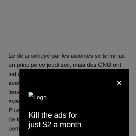
Le délai octroyé par les autorités se terminait
en principe ce jeudi soir, mais des ONG ont
indiqué à VICE News qu’elles pourraient
×
avoir jusqu’à lundi prochain (le 18
janvier) pour vider la zone de ses habitants
avant que les bulldozers n’y entrent.
Plusieurs ONG avaient indiqué que le délai
Kill the ads for
de trois jours prévu par les autorités ne leur
just $2 a month
permettrait d’aider que les plus vulnérables,