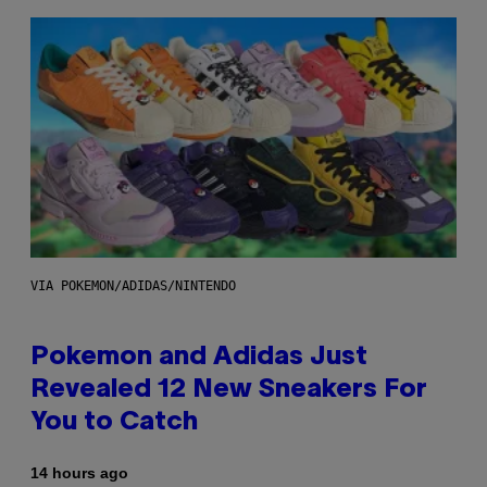
VIA POKEMON/ADIDAS/NINTENDO
Pokemon and Adidas Just
Revealed 12 New Sneakers For
You to Catch
14 hours ago