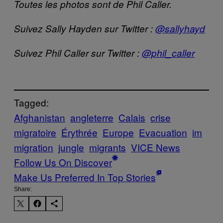
Toutes les photos sont de Phil Caller.
Suivez Sally Hayden sur Twitter :
@sallyhayd
Suivez Phil Caller sur Twitter :
@phil_caller
Tagged:
Afghanistan
angleterre
Calais
crise
migratoire
Érythrée
Europe
Evacuation
im
migration
jungle
migrants
VICE News
Follow Us On Discover
Make Us Preferred In Top Stories
Share: