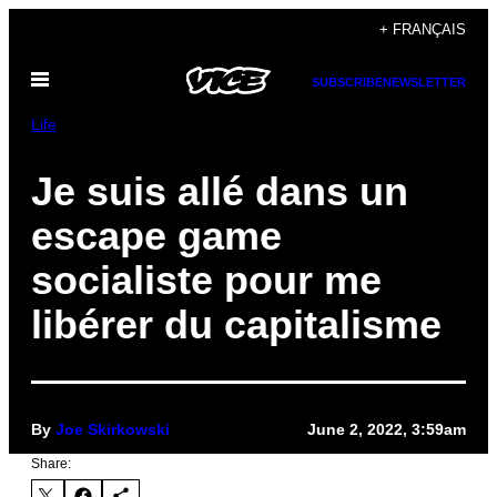
Skip
+ FRANÇAIS
to
Open
content
SUBSCRIBE
NEWSLETTER
Menu
Life
Je suis allé dans un
escape game
socialiste pour me
libérer du capitalisme
By
Joe Skirkowski
June 2, 2022, 3:59am
Share: