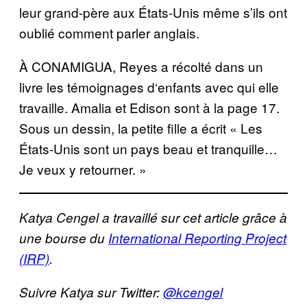
leur grand-p
è
re aux
É
tats-Unis même s’ils ont
oubli
é
comment parler anglais.
À
CONAMIGUA, Reyes a r
é
colt
é
dans un
livre les t
é
moignages d
‘
enfants avec qui elle
travaille. Amalia et Edison sont
à
la page 17.
Sous un dessin, la petite fille a
é
crit « Les
É
tats-Unis sont un pays beau et tranquille
…
Je veux y retourner. »
Katya Cengel a travaill
é
sur cet article gr
â
ce
à
une bourse du
International Reporting Project
(IRP)
.
Suivre Katya sur Twitter:
@kcengel