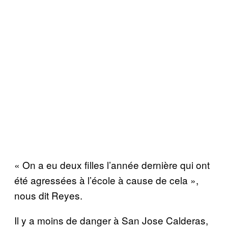
« On a eu deux filles l’ann
é
e derni
è
re qui ont
é
t
é
agress
é
es
à
l’
é
cole
à
cause de cela »,
nous dit Reyes.
Il y a moins de danger à San Jose Calderas,