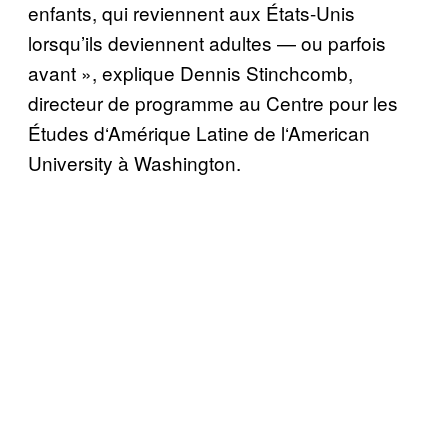
enfants, qui reviennent aux
É
tats-Unis
lorsqu’ils deviennent adultes
—
ou parfois
avant », explique Dennis Stinchcomb,
directeur de programme au Centre pour les
É
tudes d
‘
Am
é
rique Latine de l
‘
American
University
à
Washington.