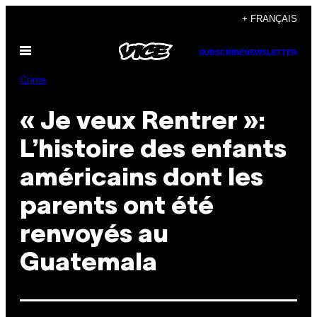
Skip
+ FRANÇAIS
to
Open
content
SUBSCRIBE
NEWSLETTER
Menu
Crime
« Je veux Rentrer »:
L’histoire des enfants
américains dont les
parents ont été
renvoyés au
Guatemala