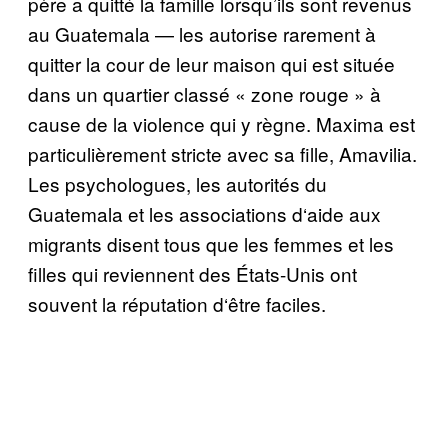
p
è
re a quitt
é
la famille lorsqu’ils sont revenus
au Guatemala
—
les autorise rarement
à
quitter la cour de leur maison qui est situ
é
e
dans un quartier class
é «
zone rouge »
à
cause de la violence qui y r
è
gne. Maxima est
particuli
è
rement stricte avec sa fille, Amavilia.
Les psychologues, les autorit
é
s du
Guatemala et les associations d
‘
aide aux
migrants disent tous que les femmes et les
filles qui reviennent des
É
tats-Unis ont
souvent la r
é
putation d
‘ê
tre faciles.