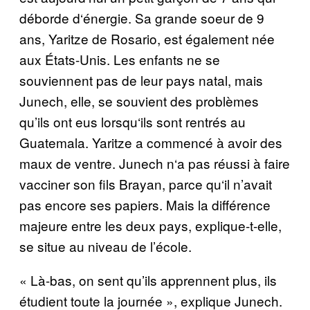
d
é
borde d
‘é
nergie. Sa grande soeur de 9
ans, Yaritze de Rosario, est également n
é
e
aux
É
tats-Unis. Les enfants ne se
souviennent pas de leur pays natal, mais
Junech, elle, se souvient des probl
è
mes
qu’ils ont eus lorsqu
‘
ils sont rentr
é
s au
Guatemala. Yaritze a commenc
é à
avoir des
maux de ventre. Junech n
‘
a pas r
é
ussi
à
faire
vacciner son fils Brayan, parce qu
‘
il n’avait
pas encore ses papiers. Mais la diff
é
rence
majeure entre les deux pays, explique-t-elle,
se situe au niveau de l’
é
cole.
«
L
à
-bas, on sent qu’ils apprennent plus, ils
é
tudient toute la journ
é
e », explique Junech.