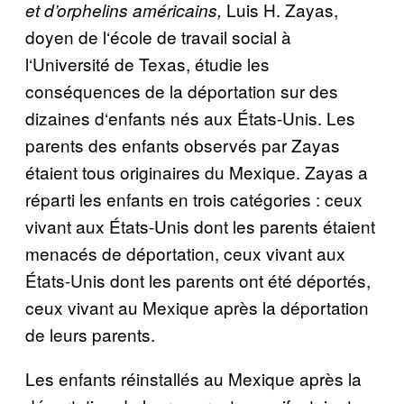
Luis H. Zayas,
et d’orphelins am
é
ricains,
doyen de l
‘é
cole de travail social
à
l
‘
Universit
é
de Texas,
é
tudie les
cons
é
quences de la d
é
portation sur des
dizaines d
‘
enfants n
é
s aux
É
tats-Unis. Les
parents des enfants observ
é
s par Zayas
é
taient tous originaires du Mexique. Zayas a
r
é
parti les enfants en trois cat
é
gories : ceux
vivant aux
É
tats-Unis dont les parents
é
taient
menac
é
s de d
é
portation, ceux vivant aux
É
tats-Unis dont les parents ont
é
t
é
d
é
port
é
s,
ceux vivant au Mexique apr
è
s la d
é
portation
de leurs parents.
Les enfants r
é
install
é
s au Mexique apr
è
s la