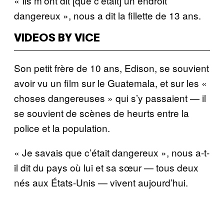
« Ils m’ont dit [que c’
é
tait] un endroit
dangereux », nous a dit la fillette de 13 ans.
VIDEOS BY VICE
Son petit fr
è
re de 10 ans, Edison, se souvient
avoir vu un film sur le Guatemala, et sur les «
choses dangereuses » qui s’y passaient
—
il
se souvient de sc
è
nes de heurts entre la
police et la population.
« Je savais que c’
é
tait dangereux », nous a-t-
il dit du pays o
ù
lui et sa s
œ
ur
—
tous deux
n
é
s aux
É
tats-Unis
—
vivent aujourd’hui.