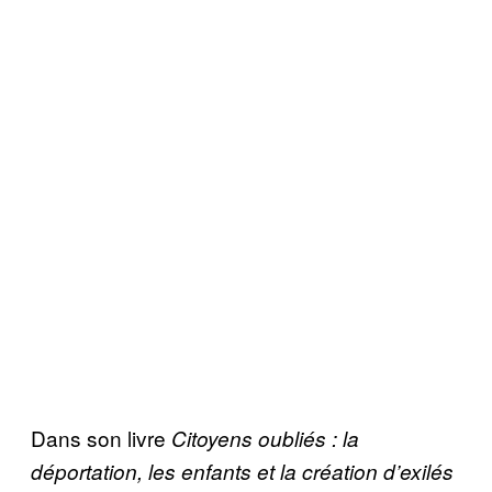
Dans son livre
Citoyens oubli
é
s : la
d
é
portation, les enfants et la cr
é
ation d’exil
é
s