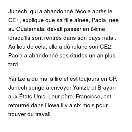
Junech, qui a abandonn
é
l
‘é
cole apr
è
s le
CE1, explique que sa fille a
î
n
é
e, Paola, n
é
e
au Guatemala,
devait
passer en 6
è
me
lorsqu’ils sont rentr
é
s dans son pays natal.
Au lieu de cela, elle a dû refaire son CE2.
Paola a abandonn
é
ses
é
tudes un an plus
tard.
Yaritze a du mal
à
lire et est toujours en CP.
Junech songe
à
envoyer Yaritze et Brayan
aux
É
tats-Unis. Leur p
è
re, Francicso, est
retourn
é
dans l’Iowa il y a six mois pour
trouver du travail.