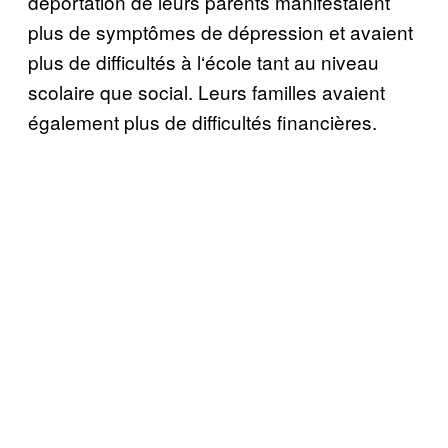
d
é
portation de leurs parents manifestaient
plus de sympt
ô
mes de d
é
pression et avaient
plus de difficult
é
s
à
l
‘é
cole tant au niveau
scolaire que social. Leurs familles avaient
é
galement plus de difficult
é
s financi
è
res.