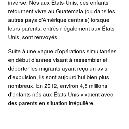
inverse. N
é
s aux
É
tats-Unis, ces enfants
retournent vivre au Guatemala (ou dans les
autres pays d’Am
é
rique centrale) lorsque
leurs parents, entr
é
s ill
é
galement aux
É
tats-
Unis, sont renvoyés.
Suite
à
une vague d’op
é
rations simultan
é
es
en d
é
but d’ann
é
e visant
à
rassembler et
d
é
porter les migrants ayant re
ç
u un avis
d’expulsion, ils sont aujourd’hui bien plus
nombreux. En 2012, environ 4,5 millions
d’enfants n
é
s aux
É
tats-Unis vivaient avec
des parents en situation irr
é
guli
è
re.