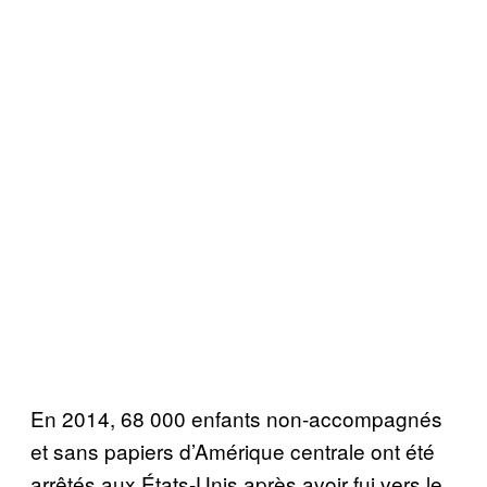
En 2014, 68 000 enfants non-accompagn
é
s
et sans papiers d’Am
é
rique centrale ont
é
t
é
arr
ê
t
é
s aux
É
tats-Unis apr
è
s avoir fui vers le