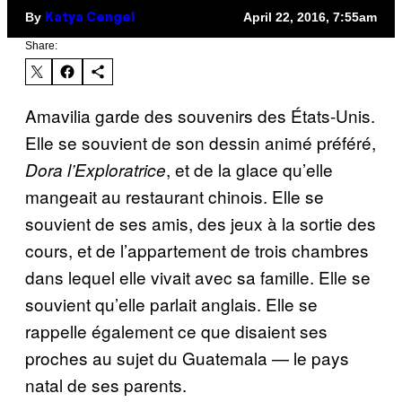
By
April 22, 2016, 7:55am
Katya Cengel
Share:
Amavilia garde des souvenirs des
É
tats-Unis.
Elle se souvient de son dessin anim
é
pr
é
f
é
r
é
,
, et de la glace qu’elle
Dora l’Exploratrice
mangeait au restaurant chinois. Elle se
souvient de ses amis, des jeux
à
la sortie des
cours, et de l’appartement de trois chambres
dans lequel elle vivait avec sa famille. Elle se
souvient qu’elle parlait anglais. Elle se
rappelle
é
galement ce que disaient ses
proches au sujet du Guatemala
—
le pays
natal de ses parents.