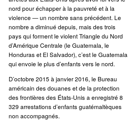
nord pour
é
chapper
à
la pauvret
é
et
à
la
violence
—
un nombre sans pr
é
c
é
dent. Le
nombre a diminu
é
depuis, mais des trois
pays qui forment le violent Triangle du Nord
d’Am
é
rique Centrale (le Guatemala, le
Honduras et El Salvador), c’est le Guatemala
qui envoie le plus d’enfants vers le nord.
D’octobre 2015
à
janvier 2016, le Bureau
am
é
ricain des douanes et de la protection
des fronti
è
res des
É
tats-Unis a enregistr
é
8
329 arrestations d’enfants guat
é
malt
è
ques
non accompagn
é
s.