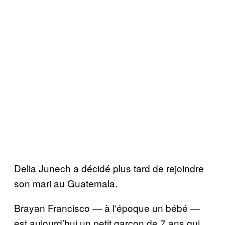
Delia Junech a d
é
cid
é
plus tard de rejoindre
son mari au Guatemala.
Brayan Francisco
— à
l
‘é
poque un b
é
b
é —
est aujourd’hui un petit gar
ç
on de 7 ans qui