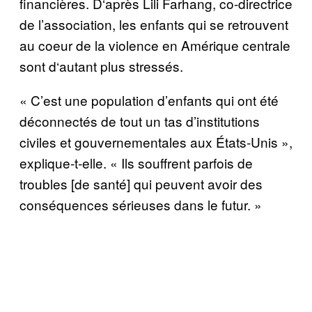
financi
è
res. D
‘
apr
è
s Lili Farhang, co-directrice
de l’association, les enfants qui se retrouvent
au coeur de la violence en Am
é
rique centrale
sont d
‘
autant plus stress
é
s.
« C’est une population d’enfants qui ont
é
t
é
d
é
connect
é
s de tout un tas d’institutions
civiles et gouvernementales aux
É
tats-Unis »,
explique-t-elle. « Ils souffrent parfois de
troubles [de sant
é
] qui peuvent avoir des
cons
é
quences s
é
rieuses dans le futur.
»