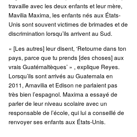
travaille avec les deux enfants et leur m
è
re,
Mavilia Maxima, les enfants n
é
s aux
É
tats-
Unis sont souvent victimes de brimades et de
discrimination lorsqu’ils arrivent au Sud.
« [Les autres] leur disent, ‘Retourne dans ton
pays, parce que tu prends [des choses] aux
vrais Guat
é
malt
è
ques’ » , explique Reyes.
Lorsqu’ils sont arriv
é
s au Guatemala en
2011, Amavilia et Edison ne parlaient pas
tr
è
s bien l’espagnol. Maxima a essay
é
de
parler de leur niveau scolaire avec un
responsable de l’
é
cole, qui lui a conseill
é
de
renvoyer ses enfants aux
É
tats-Unis.