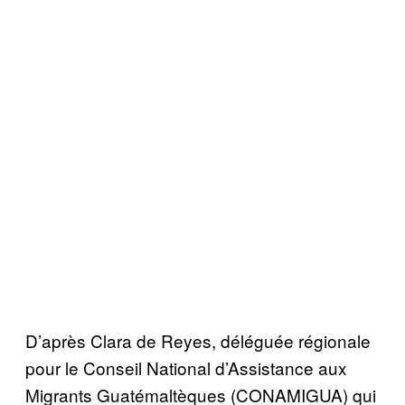
D’apr
è
s Clara de Reyes, d
é
l
é
gu
é
e r
é
gionale
pour le Conseil National d’Assistance aux
Migrants Guat
é
malt
è
ques (CONAMIGUA) qui