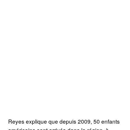
Reyes explique que depuis 2009, 50 enfants
am
é
ricains sont arriv
é
s dans la r
é
gion,
à