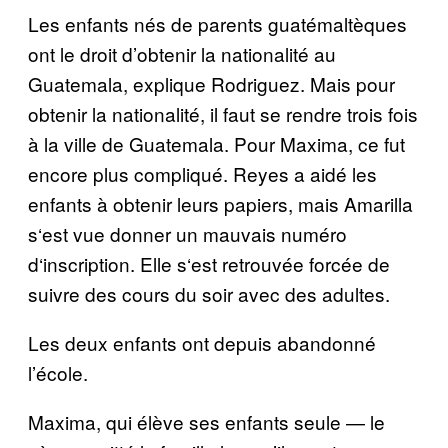
Les enfants n
é
s de parents guat
é
malt
è
ques
ont le droit d’obtenir la nationalit
é
au
Guatemala, explique Rodriguez. Mais pour
obtenir la nationalit
é
, il faut se rendre trois fois
à
la ville de Guatemala. Pour Maxima, ce fut
encore plus compliqu
é
. Reyes a aid
é
les
enfants
à
obtenir leurs papiers, mais Amarilla
s
‘
est vue donner un mauvais num
é
ro
d
‘
inscription. Elle s
‘
est retrouv
é
e forc
é
e de
suivre des cours du soir avec des adultes.
Les deux enfants ont depuis abandonn
é
l’
é
cole.
Maxima, qui
é
l
è
ve ses enfants seule
—
le