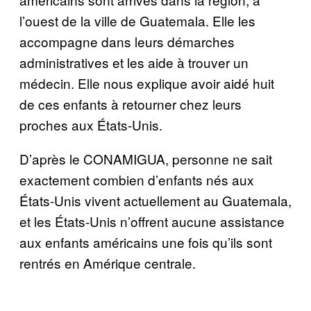
l’ouest de la ville de Guatemala. Elle les
accompagne dans leurs d
é
marches
administratives et les aide
à
trouver un
m
é
decin. Elle nous explique avoir aid
é
huit
de ces enfants
à
retourner chez leurs
proches aux
É
tats-Unis.
D’apr
è
s le CONAMIGUA, personne ne sait
exactement combien d’enfants n
é
s aux
É
tats-Unis vivent actuellement au Guatemala,
et les
É
tats-Unis n’offrent aucune assistance
aux enfants am
é
ricains une fois qu’ils sont
rentr
é
s en Am
é
rique centrale.