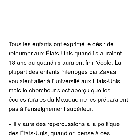
Tous les enfants ont exprim
é
le d
é
sir de
retourner aux
É
tats-Unis quand ils auraient
18 ans ou quand ils auraient fini l
‘é
cole. La
plupart des enfants interrog
é
s par Zayas
voulaient aller
à
l
‘
universit
é
aux
É
tats-Unis,
mais le chercheur s
‘
est aper
ç
u que les
é
coles rurales du Mexique ne les pr
é
paraient
pas
à
l
‘
enseignement sup
é
rieur.
« Il y aura des r
é
percussions à la politique
des
É
tats-Unis, quand on pense
à
ces