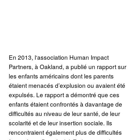
En 2013, l
‘
association Human Impact
Partners,
à
Oakland,
a publi
é
un rapport sur
les enfants américains dont les parents
é
taient menac
é
s d’explusion ou avaient
é
t
é
expulsés. Le rapport a d
é
montr
é
que ces
enfants
é
taient confront
é
s
à
davantage de
difficult
é
s au niveau de leur sant
é
, de leur
scolarit
é
et de leur insertion sociale. Ils
rencontraient
é
galement plus de difficult
é
s