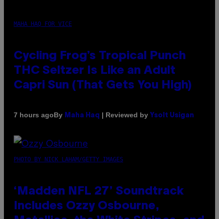
MAHA HAQ FOR VICE
Cycling Frog’s Tropical Punch
THC Seltzer Is Like an Adult
Capri Sun (That Gets You High)
By
| Reviewed by
7 hours ago
Maha Haq
Ysolt Usigan
PHOTO BY NICK LAHAM/GETTY IMAGES
‘Madden NFL 27’ Soundtrack
Includes Ozzy Osbourne,