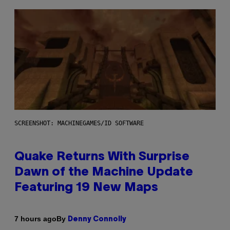
SCREENSHOT: MACHINEGAMES/ID SOFTWARE
Quake Returns With Surprise
Dawn of the Machine Update
Featuring 19 New Maps
By
7 hours ago
Denny Connolly