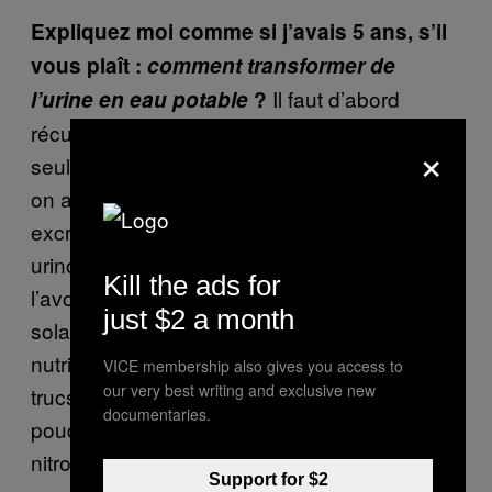
Expliquez moi comme si j’avais 5 ans, s’il
vous plaît :
comment transformer de
Il faut d’abord
l’urine en eau potable
?
récupérer l’urine – au festival de Ghent, on a
×
seulement récupéré de l’urine masculine, car
on avait besoin de la récupérer séparée des
excréments. On l’a récoltée depuis les
urinoirs de notre réservoir central, puis nous
Kill the ads for
l’avons chauffée en utilisant de l’énergie
just $2 a month
solaire. On a alors pu séparer l’eau des
nutriments. On a récupéré l’eau propre et les
VICE membership also gives you access to
our very best writing and exclusive new
trucs qui restaient, on en a fait une sorte de
documentaries.
poudre ou de cristal, qui contient tout le
nitrogène, le phosphore et le potassium.
Support for $2