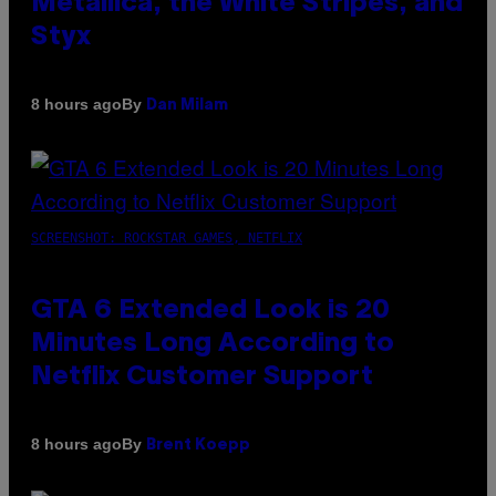
Metallica, the White Stripes, and
Styx
By
8 hours ago
Dan Milam
SCREENSHOT: ROCKSTAR GAMES, NETFLIX
GTA 6 Extended Look is 20
Minutes Long According to
Netflix Customer Support
By
8 hours ago
Brent Koepp