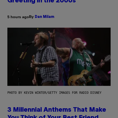
Greeting in the 2000s
By
5 hours ago
Dan Milam
PHOTO BY KEVIN WINTER/GETTY IMAGES FOR RADIO DISNEY
3 Millennial Anthems That Make
You Think of Your Best Friend