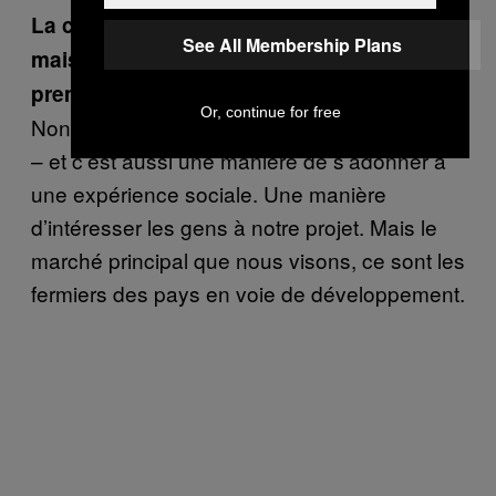
La changer en bière est assez amusant
See All Membership Plans
mais ce n’est pas tout à fait la vocation
première de cette technologie, pas vrai ?
Or, continue for free
Non, la bière, c’est un peu notre petit gadget
– et c’est aussi une manière de s’adonner à
une expérience sociale. Une manière
d’intéresser les gens à notre projet. Mais le
marché principal que nous visons, ce sont les
fermiers des pays en voie de développement.