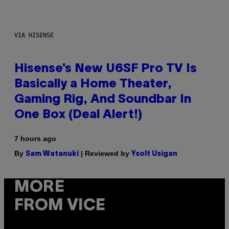
VIA HISENSE
Hisense’s New U6SF Pro TV Is
Basically a Home Theater,
Gaming Rig, And Soundbar In
One Box (Deal Alert!)
7 hours ago
By
| Reviewed by
Sam Watanuki
Ysolt Usigan
MORE
FROM VICE