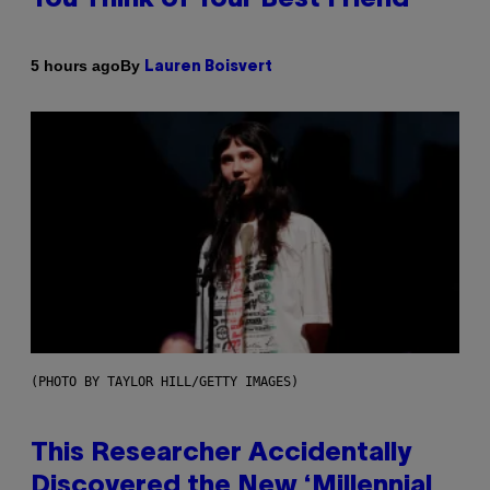
By
5 hours ago
Lauren Boisvert
(PHOTO BY TAYLOR HILL/GETTY IMAGES)
This Researcher Accidentally
Discovered the New ‘Millennial