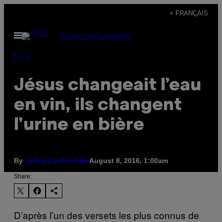
Skip
+ FRANÇAIS
to
Open
Subscribe
Newsletter
content
Menu
Food
Jésus changeait l’eau
en vin, ils changent
l’urine en bière
By
August 8, 2016, 1:00am
Jelisa Castrodale
Share:
D’après l’un des versets les plus connus de