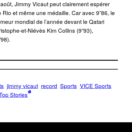
d’août, Jimmy Vicaut peut clairement espérer
 Rio et même une médaille. Car avec 9”86, le
ormeur mondial de l’année devant le Qatari
istophe-et-Niévès Kim Collins (9”93),
”98).
ts
jimmy vicaut
record
Sports
VICE Sports
Top Stories