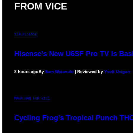
FROM VICE
VIA HISENSE
Hisense’s New U6SF Pro TV Is Basi
8 hours ago
By
Sam Watanuki
| Reviewed by
Ysolt Usigan
MAHA HAQ FOR VICE
Cycling Frog’s Tropical Punch THC 