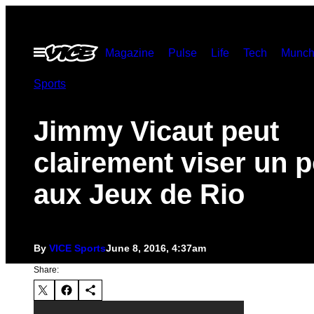
Skip
to
Open
Magazine
Pulse
Life
Tech
Munch
content
Menu
Sports
Jimmy Vicaut peut
clairement viser un 
aux Jeux de Rio
By
VICE Sports
June 8, 2016, 4:37am
Share: