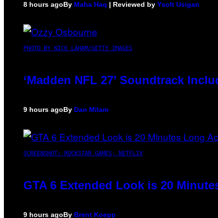
8 hours ago
By
Maha Haq
| Reviewed by
Ysolt Usigan
PHOTO BY NICK LAHAM/GETTY IMAGES
‘Madden NFL 27’ Soundtrack Includ
9 hours ago
By
Dan Milam
SCREENSHOT: ROCKSTAR GAMES, NETFLIX
GTA 6 Extended Look is 20 Minute
9 hours ago
By
Brent Koepp