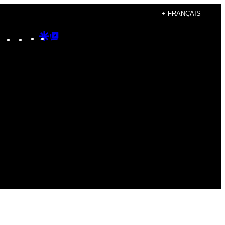
+ FRANÇAIS
Instagram
TikTok
YouTube
Google
Google
Discover
Top
Posts