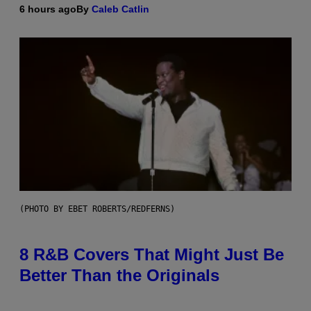
6 hours ago
By
Caleb Catlin
(PHOTO BY EBET ROBERTS/REDFERNS)
8 R&B Covers That Might Just Be
Better Than the Originals