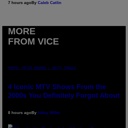
7 hours ago
By
Caleb Catlin
MORE
FROM VICE
PHOTO: PETER KRAMER / GETTY IMAGES
4 Iconic MTV Shows From the
2000s You Definitely Forgot About
8 hours ago
By
Haley Miller