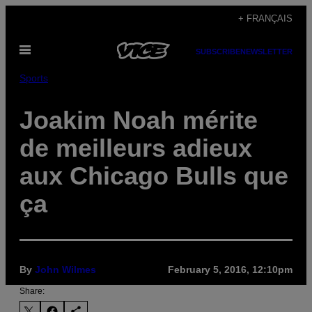
Skip
+ FRANÇAIS
to
Open
content
SUBSCRIBE
NEWSLETTER
Menu
Sports
Joakim Noah mérite
de meilleurs adieux
aux Chicago Bulls que
ça
By
John Wilmes
February 5, 2016, 12:10pm
Share: