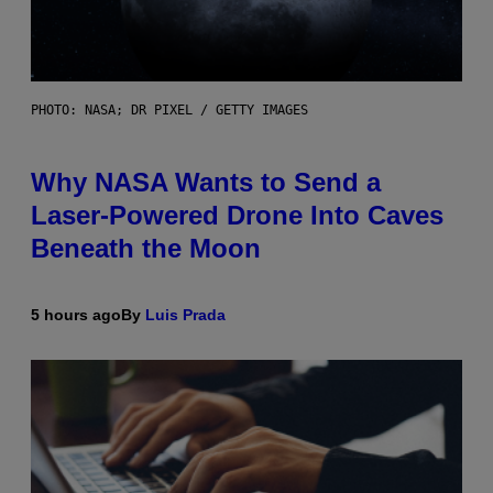
PHOTO: NASA; DR PIXEL / GETTY IMAGES
Why NASA Wants to Send a
Laser-Powered Drone Into Caves
Beneath the Moon
5 hours ago
By
Luis Prada