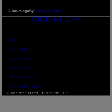
11 hours ago
By
Denny Connolly
VICE
MEDIA
INSTAGRAM
TIKTOK
YOUTUBE
ABOUT
ACCESSIBILITY
PRIVACY POLICY
TERMS OF USE
SECURITY POLICY
FULFILLMENT POLICY
© 2026 VICE DIGITAL PUBLISHING, LLC