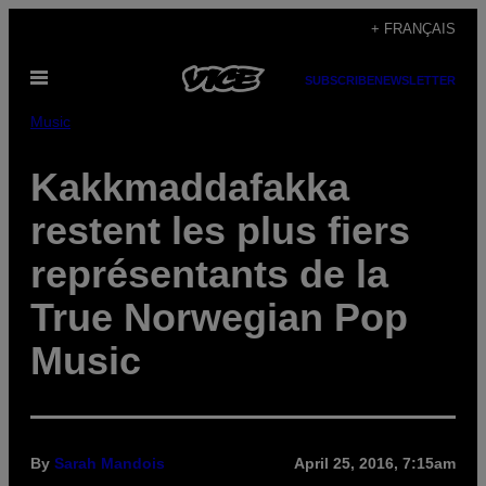
Skip
+ FRANÇAIS
to
Open
content
SUBSCRIBE
NEWSLETTER
Menu
Music
Kakkmaddafakka
restent les plus fiers
représentants de la
True Norwegian Pop
Music
By
Sarah Mandois
April 25, 2016, 7:15am