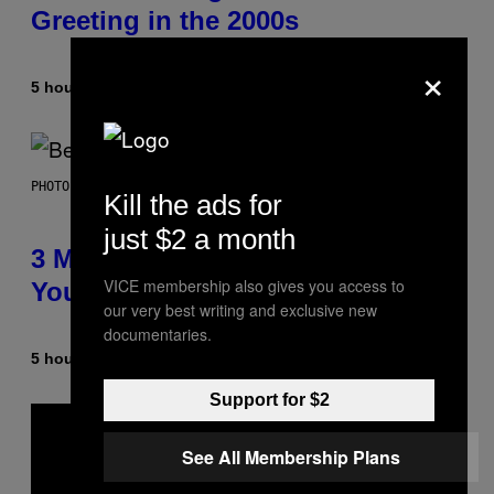
Greeting in the 2000s
×
5 hours ago
By
Dan Milam
PHOTO BY KEVIN WINTER/GETTY IMAGES FOR RADIO DISNEY
Kill the ads for
just $2 a month
3 Millennial Anthems That Make
VICE membership also gives you access to
You Think of Your Best Friend
our very best writing and exclusive new
documentaries.
5 hours ago
By
Lauren Boisvert
Support for $2
See All Membership Plans