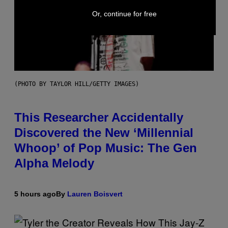
Or, continue for free
(PHOTO BY TAYLOR HILL/GETTY IMAGES)
This Researcher Accidentally
Discovered the New ‘Millennial
Whoop’ of Pop Music: The Gen
Alpha Melody
5 hours ago
By
Lauren Boisvert