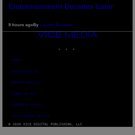
Embarrassment Decades Later
9 hours ago
By
Lauren Boisvert
VICE
MEDIA
INSTAGRAM
TIKTOK
YOUTUBE
ABOUT
ACCESSIBILITY
PRIVACY POLICY
TERMS OF USE
SECURITY POLICY
FULFILLMENT POLICY
© 2026 VICE DIGITAL PUBLISHING, LLC