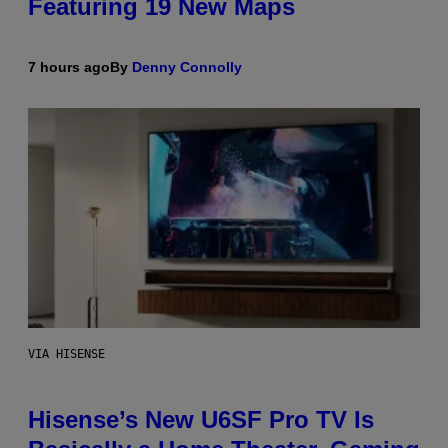
Featuring 19 New Maps
7 hours ago
By
Denny Connolly
VIA HISENSE
Hisense’s New U6SF Pro TV Is