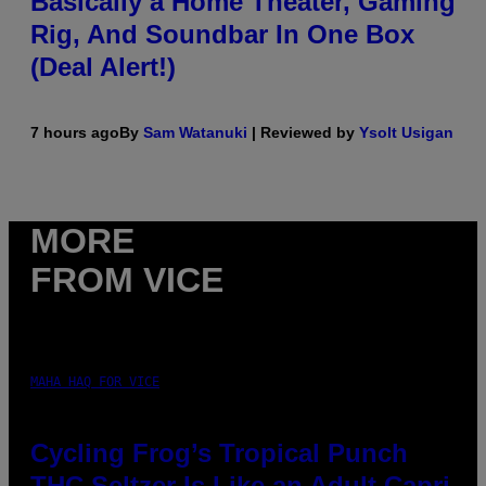
Basically a Home Theater, Gaming
Rig, And Soundbar In One Box
(Deal Alert!)
7 hours ago
By
Sam Watanuki
| Reviewed by
Ysolt Usigan
MORE
FROM VICE
MAHA HAQ FOR VICE
Cycling Frog’s Tropical Punch
THC Seltzer Is Like an Adult Capri