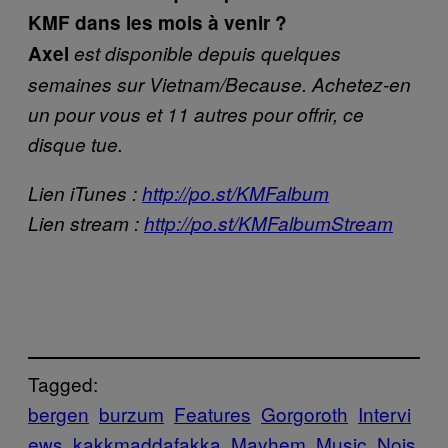
KMF dans les mois à venir ?
Axel
est disponible depuis quelques
semaines sur Vietnam/Because. Achetez-en
un pour vous et 11 autres pour offrir, ce
disque tue.
Lien iTunes :
http://po.st/KMFalbum
Lien stream :
http://
po
.
st
/KMFalbumStream
Tagged:
bergen
burzum
Features
Gorgoroth
Intervi
ews
kakkmaddafakka
Mayhem
Music
Nois