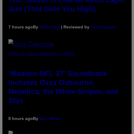
Sun (That Gets You High)
7 hours ago
By
Maha Haq
| Reviewed by
Ysolt Usigan
PHOTO BY NICK LAHAM/GETTY IMAGES
‘Madden NFL 27’ Soundtrack
Includes Ozzy Osbourne,
Metallica, the White Stripes, and
Styx
8 hours ago
By
Dan Milam