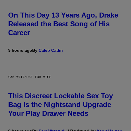
On This Day 13 Years Ago, Drake
Released the Best Song of His
Career
9 hours ago
By
Caleb Catlin
SAM WATANUKI FOR VICE
This Discreet Lockable Sex Toy
Bag Is the Nightstand Upgrade
Your Play Drawer Needs
9 hours ago
By
Sam Watanuki
| Reviewed by
Ysolt Usigan