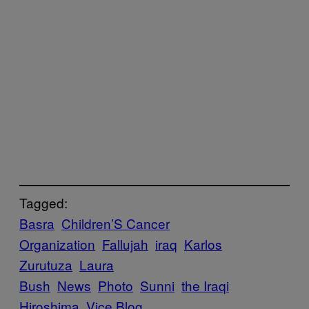
Tagged:
Basra
Children’S Cancer
Organization
Fallujah
iraq
Karlos
Zurutuza
Laura
Bush
News
Photo
Sunni
the Iraqi
Hiroshima
Vice Blog