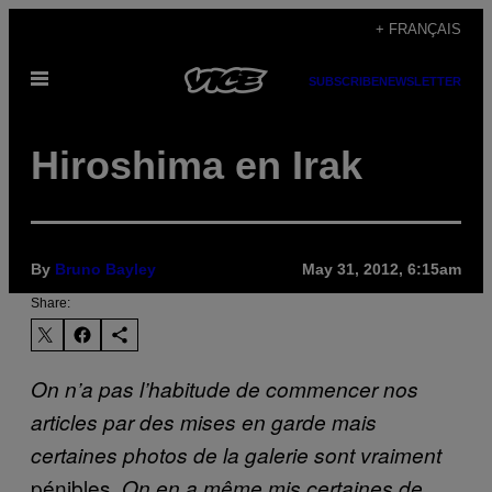
Skip
+ FRANÇAIS
to
Open
content
SUBSCRIBE
NEWSLETTER
Menu
Hiroshima en Irak
By
Bruno Bayley
May 31, 2012, 6:15am
Share:
On n’a pas l’habitude de commencer nos
articles par des mises en garde mais
certaines photos de la galerie sont vraiment
pénibles
. On en a même mis certaines de