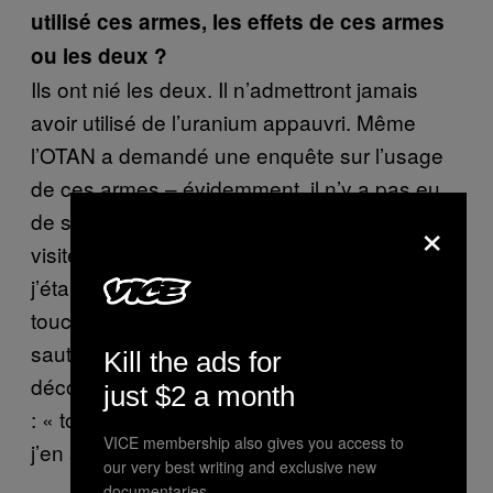
utilisé ces armes, les effets de ces armes
ou les deux
?
Ils ont nié les deux. Il n’admettront jamais
avoir utilisé de l’uranium appauvri. Même
l’OTAN a demandé une enquête sur l’usage
de ces armes – évidemment, il n’y a pas eu
×
de suite. Quand j’étais en Libye et que j’ai
visité les endroits détruits par les bombes,
j’étais conscient de ça. Je ne voulais rien
toucher là-bas. Il y avait des gens qui
sautaient sur les tanks pour faire des photos,
Kill the ads for
déconner, etc. En assistant à ça, je me disais
just $2 a month
: « tous ces trucs sont forcément toxiques,
VICE membership also gives you access to
j’en suis sûr et certain ».
our very best writing and exclusive new
documentaries.