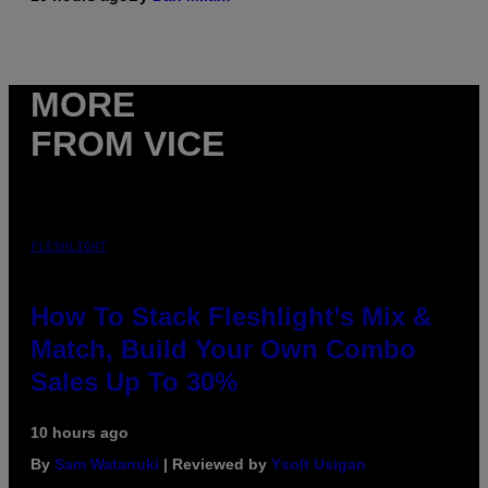
MORE
FROM VICE
FLESHLIGHT
How To Stack Fleshlight’s Mix &
Match, Build Your Own Combo
Sales Up To 30%
10 hours ago
By
Sam Watanuki
| Reviewed by
Ysolt Usigan