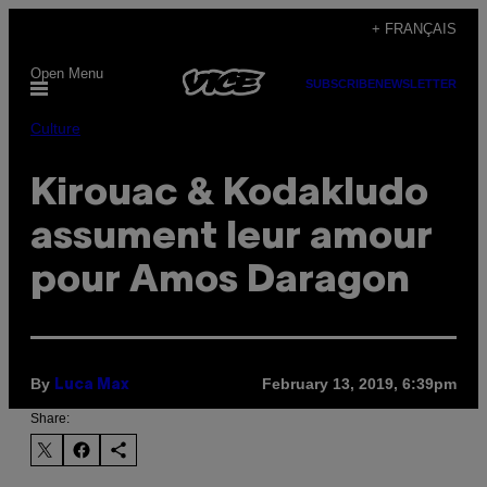
Skip
+ FRANÇAIS
to
Open Menu
content
SUBSCRIBE
NEWSLETTER
Culture
Kirouac & Kodakludo
assument leur amour
pour Amos Daragon
By
February 13, 2019, 6:39pm
Luca Max
Share: