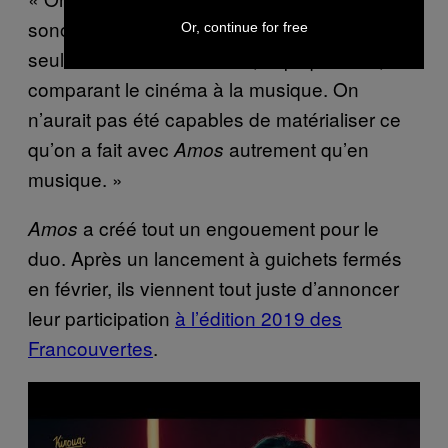
sonore, ce qui aurait été difficile à faire
Or, continue for free
seulement avec le cinéma, explique Paul, en
comparant le cinéma à la musique. On
n’aurait pas été capables de matérialiser ce
qu’on a fait avec
autrement qu’en
Amos
musique. »
a créé tout un engouement pour le
Amos
duo. Après un lancement à guichets fermés
en février, ils viennent tout juste d’annoncer
leur participation
à l’édition 2019 des
Francouvertes
.