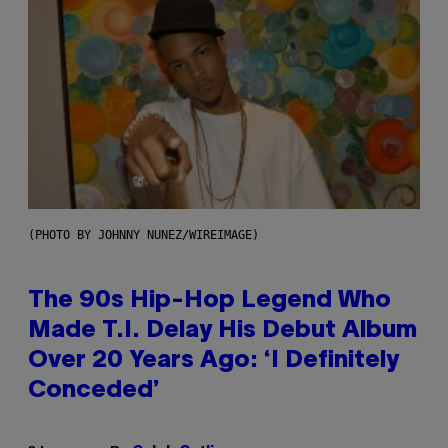
(PHOTO BY JOHNNY NUNEZ/WIREIMAGE)
The 90s Hip-Hop Legend Who
Made T.I. Delay His Debut Album
Over 20 Years Ago: ‘I Definitely
Conceded’