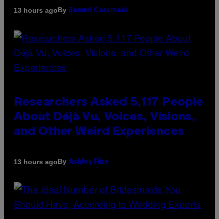
By
13 hours ago
Sammi Caramela
Researchers Asked 5,117 People
About Déjà Vu, Voices, Visions,
and Other Weird Experiences
By
13 hours ago
Ashley Fike