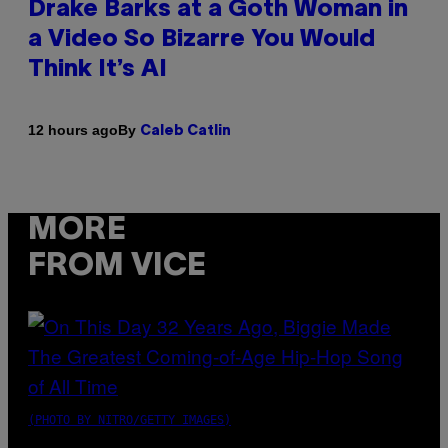
Drake Barks at a Goth Woman in
a Video So Bizarre You Would
Think It’s AI
By
12 hours ago
Caleb Catlin
MORE
FROM VICE
(PHOTO BY NITRO/GETTY IMAGES)