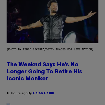
(PHOTO BY PEDRO BECERRA/GETTY IMAGES FOR LIVE NATION)
The Weeknd Says He’s No
Longer Going To Retire His
Iconic Moniker
By
10 hours ago
Caleb Catlin