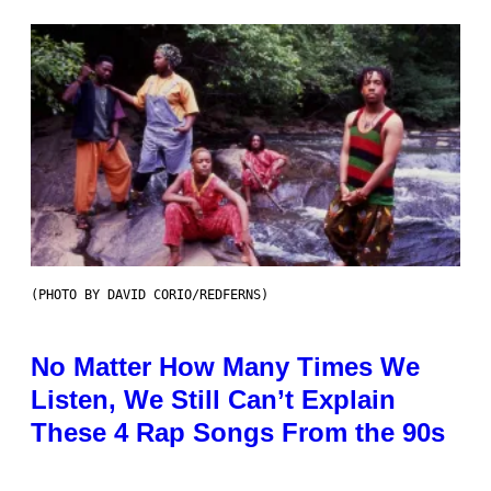
(PHOTO BY DAVID CORIO/REDFERNS)
No Matter How Many Times We
Listen, We Still Can’t Explain
These 4 Rap Songs From the 90s