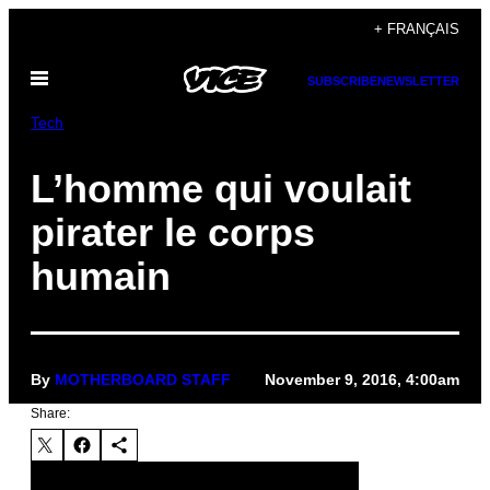
Skip
+ FRANÇAIS
to
Open
content
SUBSCRIBE
NEWSLETTER
Menu
Tech
L’homme qui voulait
pirater le corps
humain
By
MOTHERBOARD STAFF
November 9, 2016, 4:00am
Share: