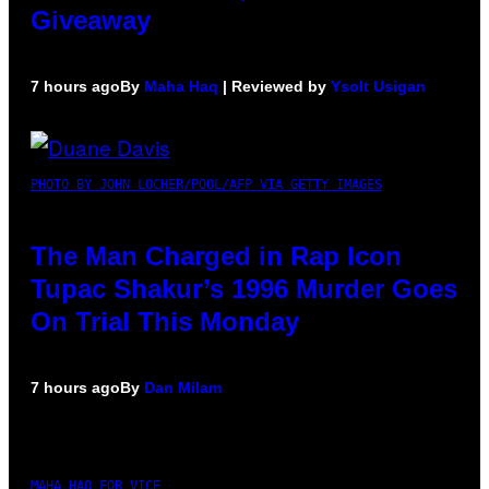
Giveaway
7 hours ago
By
Maha Haq
| Reviewed by
Ysolt Usigan
PHOTO BY JOHN LOCHER/POOL/AFP VIA GETTY IMAGES
The Man Charged in Rap Icon
Tupac Shakur’s 1996 Murder Goes
On Trial This Monday
7 hours ago
By
Dan Milam
MAHA HAQ FOR VICE