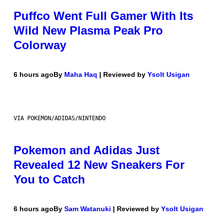
Puffco Went Full Gamer With Its
Wild New Plasma Peak Pro
Colorway
6 hours ago
By
Maha Haq
| Reviewed by
Ysolt Usigan
VIA POKEMON/ADIDAS/NINTENDO
Pokemon and Adidas Just
Revealed 12 New Sneakers For
You to Catch
6 hours ago
By
Sam Watanuki
| Reviewed by
Ysolt Usigan