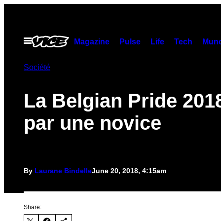
Skip
to
content
Open
Magazine
Pulse
Life
Tech
Munc
Menu
Société
La Belgian Pride 201
par une novice
By
Laurane Bindelle
June 20, 2018, 4:15am
Share: