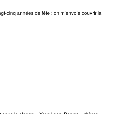
gt-cinq années de fête : on m’envoie couvrir la
nt sous le slogan « Your Local Power », thème