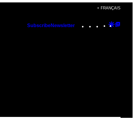
+ FRANÇAIS
Instagram
TikTok
YouTube
Google
Googl
Subscribe
Newsletter
Discover
Top
Posts