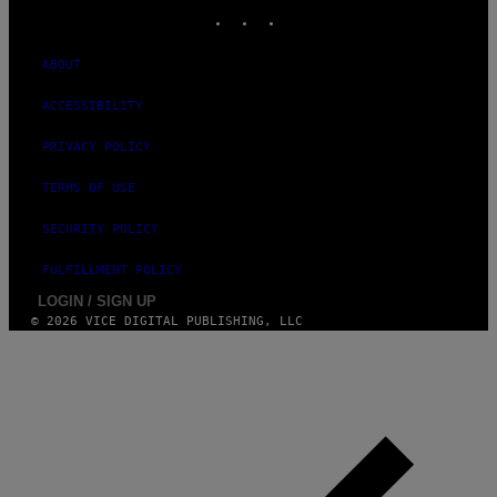
INSTAGRAM
TIKTOK
YOUTUBE
ABOUT
ACCESSIBILITY
PRIVACY POLICY
TERMS OF USE
SECURITY POLICY
FULFILLMENT POLICY
LOGIN / SIGN UP
© 2026 VICE DIGITAL PUBLISHING, LLC