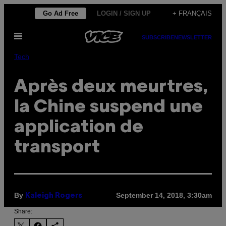
Skip
Go Ad Free
LOGIN / SIGN UP
+ FRANÇAIS
to
Open
content
SUBSCRIBE
NEWSLETTER
Menu
Tech
Après deux meurtres,
la Chine suspend une
application de
transport
By
September 14, 2018, 3:30am
Kaleigh Rogers
Share: