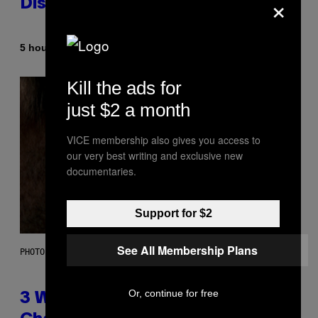
×
Dismantled Bones
By
5 hours ago
Lauren Boisvert
Kill the ads for
just $2 a month
VICE membership also gives you access to
our very best writing and exclusive new
documentaries.
Support for $2
See All Membership Plans
PHOTO ILLUSTRATION BY IAN WALDIE/GETTY IMAGES
Or, continue for free
3 Ways Your Music Taste