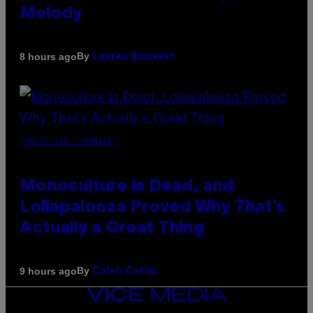
Melody
By
8 hours ago
Lauren Boisvert
(PHOTO VIA T-MOBILE)
Monoculture is Dead, and
Lollapalooza Proved Why That’s
Actually a Great Thing
By
9 hours ago
Caleb Catlin
VICE
MEDIA