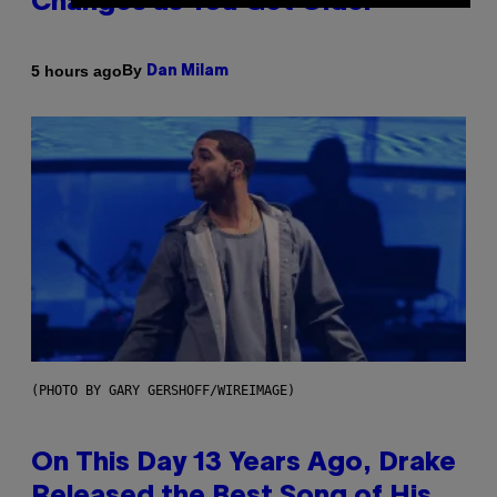
Changes as You Get Older
By
5 hours ago
Dan Milam
(PHOTO BY GARY GERSHOFF/WIREIMAGE)
On This Day 13 Years Ago, Drake
Released the Best Song of His