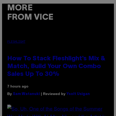
MORE
FROM VICE
FLESHLIGHT
How To Stack Fleshlight’s Mix &
Match, Build Your Own Combo
Sales Up To 30%
7 hours ago
By
| Reviewed by
Sam Watanuki
Ysolt Usigan