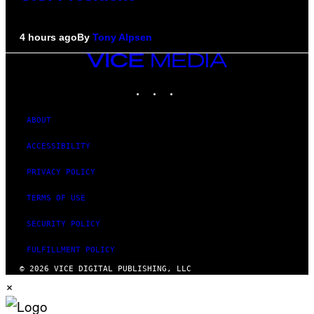
4 hours ago
By
Tony Alpsen
VICE
MEDIA
INSTAGRAM
TIKTOK
YOUTUBE
ABOUT
ACCESSIBILITY
PRIVACY POLICY
TERMS OF USE
SECURITY POLICY
FULFILLMENT POLICY
© 2026 VICE DIGITAL PUBLISHING, LLC
×