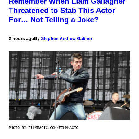
Remember When Liam Gallagher
Threatened to Stab This Actor
For… Not Telling a Joke?
2 hours ago
By
Stephen Andrew Galiher
PHOTO BY FILMMAGIC.COM/FILMMAGIC