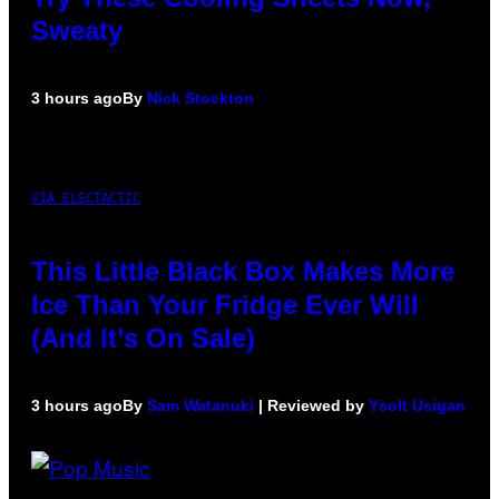
Sweaty
3 hours ago
By
Nick Stockton
VIA ELECTACTIC
This Little Black Box Makes More
Ice Than Your Fridge Ever Will
(And It’s On Sale)
3 hours ago
By
Sam Watanuki
| Reviewed by
Ysolt Usigan