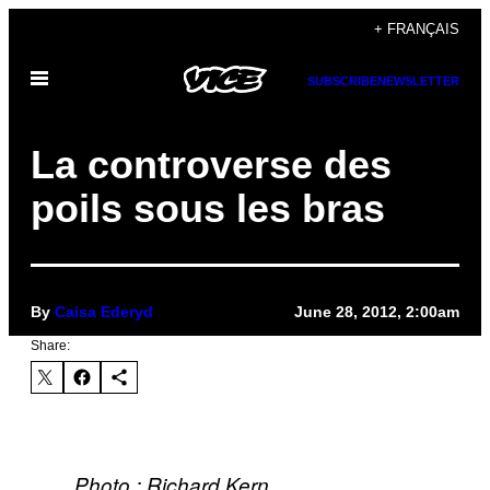
Skip
+ FRANÇAIS
to
Open
content
SUBSCRIBE
NEWSLETTER
Menu
La controverse des
poils sous les bras
By
Caisa Ederyd
June 28, 2012, 2:00am
Share:
Photo : Richard Kern