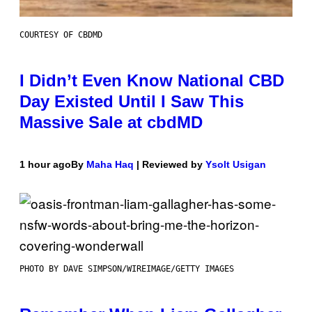
COURTESY OF CBDMD
I Didn’t Even Know National CBD
Day Existed Until I Saw This
Massive Sale at cbdMD
1 hour ago
By
Maha Haq
| Reviewed by
Ysolt Usigan
PHOTO BY DAVE SIMPSON/WIREIMAGE/GETTY IMAGES