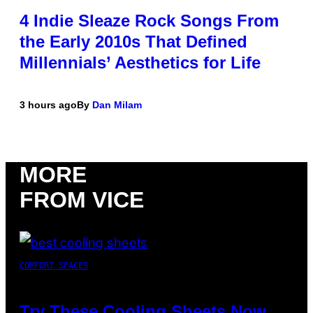
4 Indie Sleaze Rock Songs From
the Early 2010s That Defined
Millennials’ Aesthetics for Life
3 hours ago
By
Dan Milam
MORE
FROM VICE
COMFORT SPACES
Try These Cooling Sheets Now,