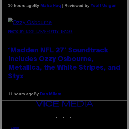
By
| Reviewed by
10 hours ago
Maha Haq
Ysolt Usigan
PHOTO BY NICK LAHAM/GETTY IMAGES
‘Madden NFL 27’ Soundtrack
Includes Ozzy Osbourne,
Metallica, the White Stripes, and
Styx
By
11 hours ago
Dan Milam
VICE
MEDIA
INSTAGRAM
TIKTOK
YOUTUBE
ABOUT