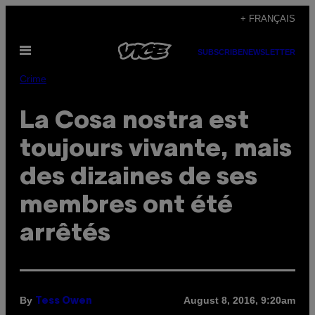
Skip
+ FRANÇAIS
to
Open
content
SUBSCRIBE
NEWSLETTER
Menu
Crime
La Cosa nostra est
toujours vivante, mais
des dizaines de ses
membres ont été
arrêtés
By
August 8, 2016, 9:20am
Tess Owen