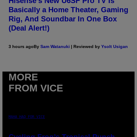
Hisense’s New U6SF Pro TV Is
Basically a Home Theater, Gaming
Rig, And Soundbar In One Box
(Deal Alert!)
3 hours ago
By
Sam Watanuki
| Reviewed by
Ysolt Usigan
MORE
FROM VICE
MAHA HAQ FOR VICE
Cycling Frog’s Tropical Punch