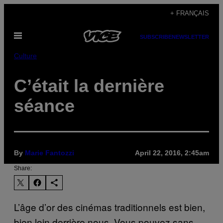
Skip
+ FRANÇAIS
to
Open
content
SUBSCRIBE
NEWSLETTER
Menu
Culture
C’était la dernière
séance
By
Marie Fantozzi
April 22, 2016, 2:45am
Share:
L’âge d’or des cinémas traditionnels est bien,
bien loin derrière nous. Vous pouvez sans