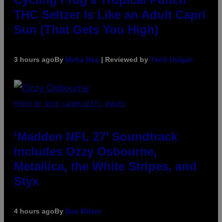
THC Seltzer Is Like an Adult Capri
Sun (That Gets You High)
3 hours ago
By
Maha Haq
| Reviewed by
Ysolt Usigan
PHOTO BY NICK LAHAM/GETTY IMAGES
‘Madden NFL 27’ Soundtrack
Includes Ozzy Osbourne,
Metallica, the White Stripes, and
Styx
4 hours ago
By
Dan Milam