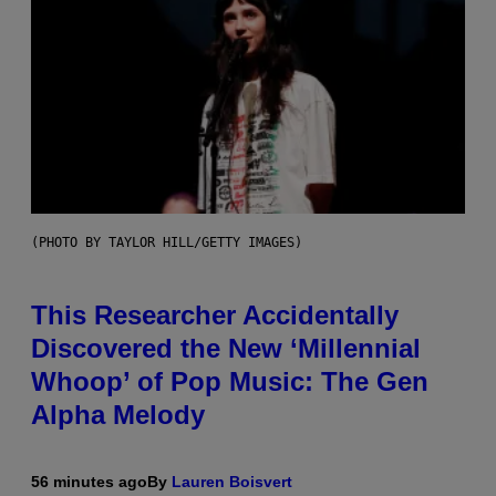
(PHOTO BY TAYLOR HILL/GETTY IMAGES)
This Researcher Accidentally
Discovered the New ‘Millennial
Whoop’ of Pop Music: The Gen
Alpha Melody
56 minutes ago
By
Lauren Boisvert