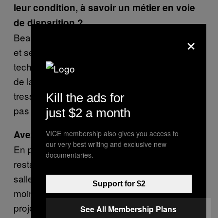
leur condition, à savoir un métier en voie
de disparition ?
×
Beaucoup approchent de l’âge de la retraite
et semblent optimiste sur l’évolution de la
technologie. La plupart voient les avantages
de la projection numérique. Il n’y a pas de
tressautements, de poussières, de rayures,
Kill the ads for
pas de lourdes bobines à transporter.
just $2 a month
Avez-vous visité d’autres types de salles ?
VICE membership also gives you access to
our very best writing and exclusive new
En plus des salles de projection argentique
documentaries.
restantes, j’ai également photographié des
salles de projection numérique. Elles sont
Support for $2
moins intéressantes visuellement — les
projecteurs sont des boîtes, littéralement et
See All Membership Plans