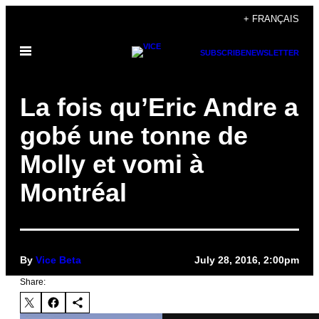
Skip
+ FRANÇAIS
to
Open
content
SUBSCRIBE
NEWSLETTER
Menu
La fois qu’Eric Andre a
gobé une tonne de
Molly et vomi à
Montréal
By
Vice Beta
July 28, 2016, 2:00pm
Share: