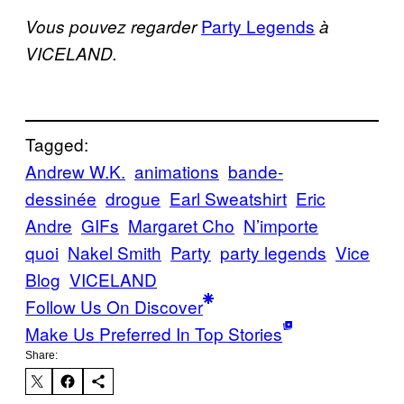
Party Legends
Vous pouvez regarder
à
VICELAND
.
Tagged:
Andrew W.K.
animations
bande-
dessinée
drogue
Earl Sweatshirt
Eric
Andre
GIFs
Margaret Cho
N’importe
quoi
Nakel Smith
Party
party legends
Vice
Blog
VICELAND
Follow Us On Discover
Make Us Preferred In Top Stories
Share: