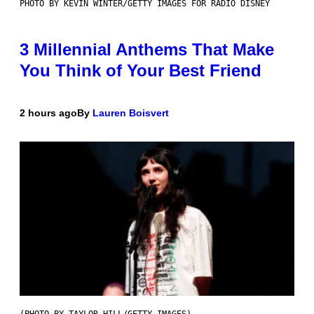
PHOTO BY KEVIN WINTER/GETTY IMAGES FOR RADIO DISNEY
3 Millennial Anthems That Make
You Think of Your Best Friend
2 hours ago
By
Lauren Boisvert