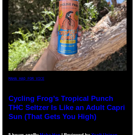
MAHA HAQ FOR VICE
Cycling Frog’s Tropical Punch
THC Seltzer Is Like an Adult Capri
Sun (That Gets You High)
5 hours ago
By
Maha Haq
| Reviewed by
Ysolt Usigan