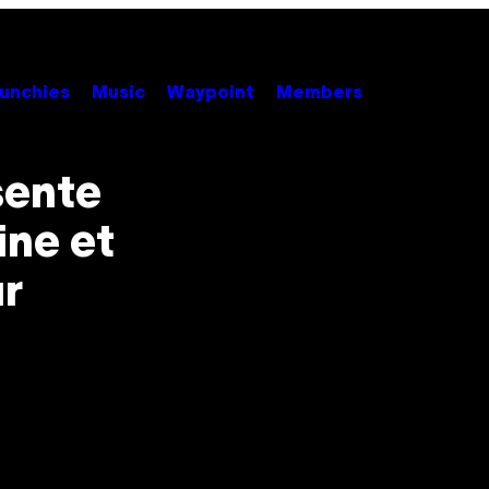
unchies
Music
Waypoint
Members
sente
ine et
ur