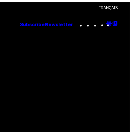
+ FRANÇAIS
Instagram
TikTok
YouTube
Google
Goog
Subscribe
Newsletter
Discove
Top
Posts