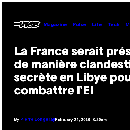
Skip
to
content
Open
Magazine
Pulse
Life
Tech
M
Menu
La France serait pré
de manière clandest
secrète en Libye po
combattre l’EI
By
February 24, 2016, 8:20am
Pierre Longeray