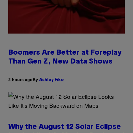
Boomers Are Better at Foreplay
Than Gen Z, New Data Shows
By
2 hours ago
Ashley Fike
Why the August 12 Solar Eclipse