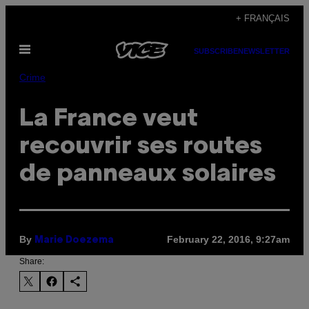
Skip
+ FRANÇAIS
to
Open
content
SUBSCRIBE
NEWSLETTER
Menu
Crime
La France veut
recouvrir ses routes
de panneaux solaires
By
February 22, 2016, 9:27am
Marie Doezema
Share: