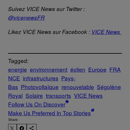
Suivez VICE News sur Twitter :
@vicenewsFR
Likez VICE News sur Facebook :
VICE News
Tagged:
energie
environnement
éolien
Europe
FRA
NCE
infrastructures
Pays-
Bas
Photovoltaïque
renouvelable
Ségolène
Royal
Solaire
transports
VICE News
Follow Us On Discover
Make Us Preferred In Top Stories
Share: