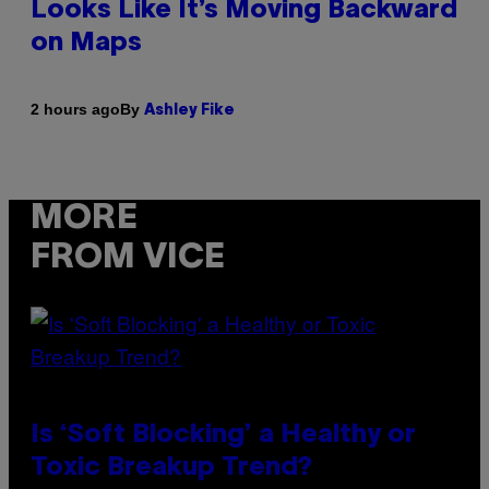
Looks Like It’s Moving Backward
on Maps
By
2 hours ago
Ashley Fike
MORE
FROM VICE
Is ‘Soft Blocking’ a Healthy or
Toxic Breakup Trend?