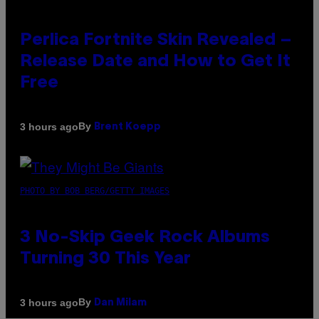
Perlica Fortnite Skin Revealed –
Release Date and How to Get It
Free
By
3 hours ago
Brent Koepp
PHOTO BY BOB BERG/GETTY IMAGES
3 No-Skip Geek Rock Albums
Turning 30 This Year
By
3 hours ago
Dan Milam