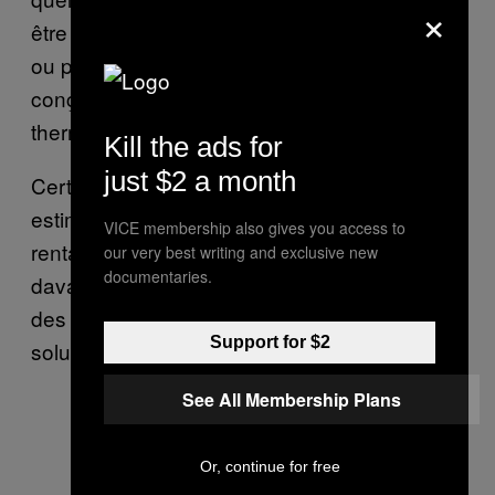
×
être ajoutés aux routes, autoroutes, parkings
ou pistes cyclables existantes, et sont
conçus pour s’adapter aux variations
thermiques naturelles de la chaussée.
Kill the ads for
just $2 a month
Certaines critiques s’élèvent tout de même,
estimant que les routes solaires ne sont pas
VICE membership also gives you access to
rentables et que le projet Wattway ressemble
our very best writing and exclusive new
documentaries.
davantage à une manière de subventionner
des entreprises françaises qu’à une bonne
Support for $2
solution d’énergie alternative.
See All Membership Plans
Or, continue for free