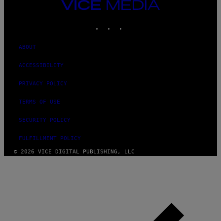
VICE
MEDIA
INSTAGRAM
TIKTOK
YOUTUBE
ABOUT
ACCESSIBILITY
PRIVACY POLICY
TERMS OF USE
SECURITY POLICY
FULFILLMENT POLICY
© 2026 VICE DIGITAL PUBLISHING, LLC