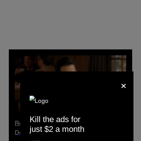
×
Kill the ads for
Read Next
just $2 a month
Désolé mais le café ne permet pas de