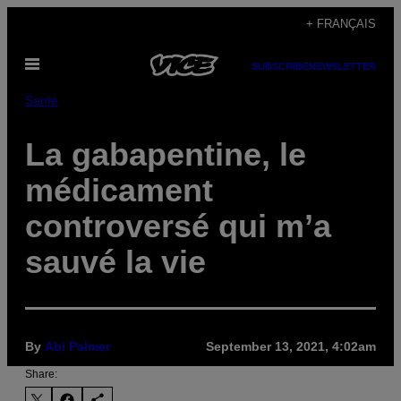
Skip
+ FRANÇAIS
to
Open
content
SUBSCRIBE
NEWSLETTER
Menu
Santé
La gabapentine, le
médicament
controversé qui m’a
sauvé la vie
By
Abi Palmer
September 13, 2021, 4:02am
Share: