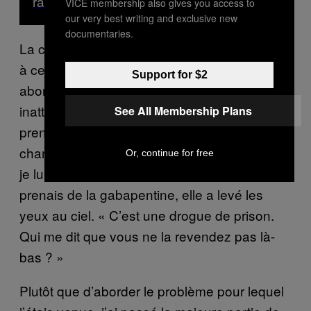
rattraper les heures de sommeil perdues
VICE membership also gives you access to
our very best writing and exclusive new
documentaries.
La communauté médicale a également réagi
à ce revirement. Une nouvelle généraliste a
Support for $2
abordé mon ordonnance avec une hostilité
inattendue. « Si vous voulez continuer à
See All Membership Plans
prendre ce médicament, vous feriez mieux de
changer de cabinet », m’a-t-elle dit. Lorsque
Or, continue for free
je lui ai expliqué les raisons pour lesquelles je
prenais de la gabapentine, elle a levé les
yeux au ciel. « C’est une drogue de prison.
Qui me dit que vous ne la revendez pas là-
bas ? »
Plutôt que d’aborder le problème pour lequel