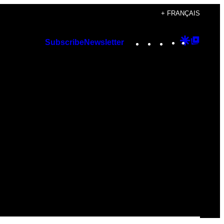
+ FRANÇAIS
Instagram
TikTok
YouTube
Google
Googl
Subscribe
Newsletter
Discover
Top
Posts