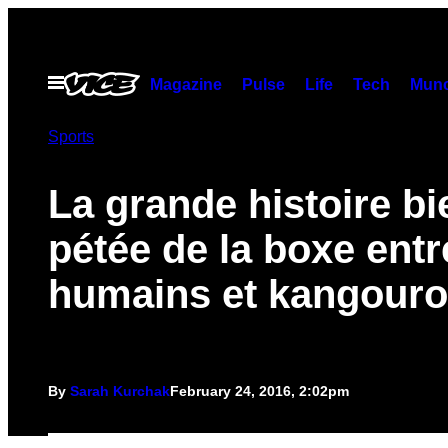
Skip
to
content
Open
Magazine
Pulse
Life
Tech
Munc
Menu
Sports
La grande histoire bi
pétée de la boxe entr
humains et kangour
By
Sarah Kurchak
February 24, 2016, 2:02pm