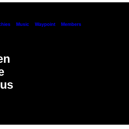
hies
Music
Waypoint
Members
en
e
ous