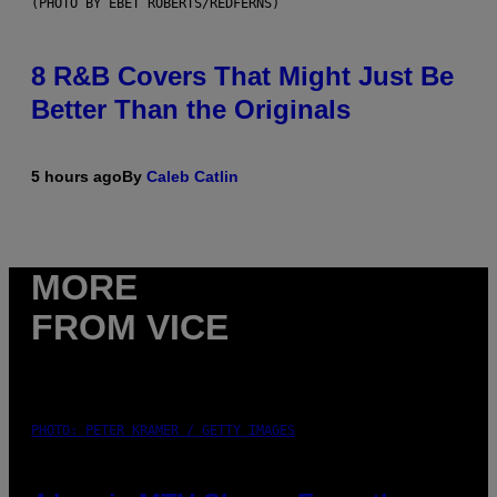
(PHOTO BY EBET ROBERTS/REDFERNS)
8 R&B Covers That Might Just Be
Better Than the Originals
5 hours ago
By
Caleb Catlin
MORE
FROM VICE
PHOTO: PETER KRAMER / GETTY IMAGES