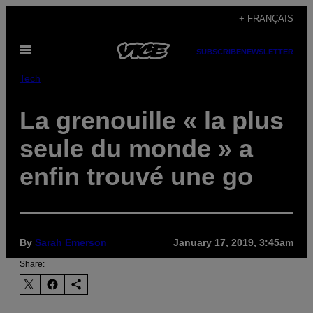
Skip
+ FRANÇAIS
to
Open
content
SUBSCRIBE
NEWSLETTER
Menu
Tech
La grenouille « la plus
seule du monde » a
enfin trouvé une go
By
Sarah Emerson
January 17, 2019, 3:45am
Share: