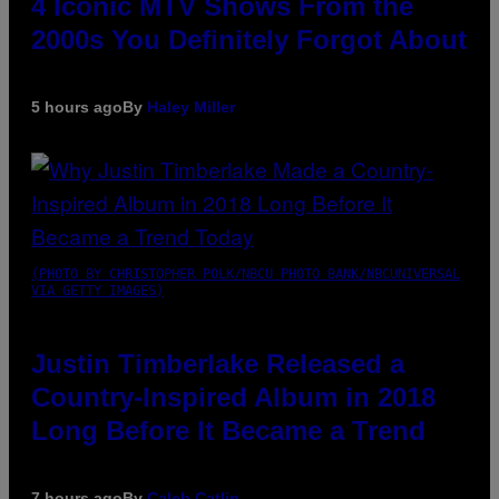
4 Iconic MTV Shows From the
2000s You Definitely Forgot About
5 hours ago
By
Haley Miller
(PHOTO BY CHRISTOPHER POLK/NBCU PHOTO BANK/NBCUNIVERSAL
VIA GETTY IMAGES)
Justin Timberlake Released a
Country-Inspired Album in 2018
Long Before It Became a Trend
7 hours ago
By
Caleb Catlin