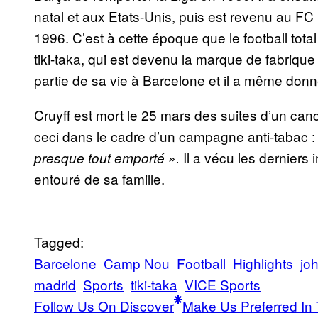
natal et aux Etats-Unis, puis est revenu au FC
1996. C’est à cette époque que le football tota
tiki-taka, qui est devenu la marque de fabriqu
partie de sa vie à Barcelone et il a même donné
Cruyff est mort le 25 mars des suites d’un can
ceci dans le cadre d’un campagne anti-tabac 
Il a vécu les derniers 
presque tout emporté ».
entouré de sa famille.
Tagged:
Barcelone
Camp Nou
Football
Highlights
joh
madrid
Sports
tiki-taka
VICE Sports
Follow Us On Discover
Make Us Preferred In 