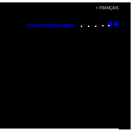
+ FRANÇAIS
Instagram
TikTok
YouTube
Google
Googl
Subscribe
Newsletter
Discover
Top
Posts