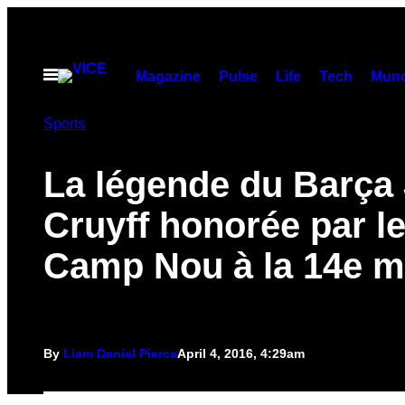
Skip
to
content
Open
Magazine
Pulse
Life
Tech
Munc
Menu
Sports
La légende du Barça
Cruyff honorée par l
Camp Nou à la 14e m
By
Liam Daniel Pierce
April 4, 2016, 4:29am