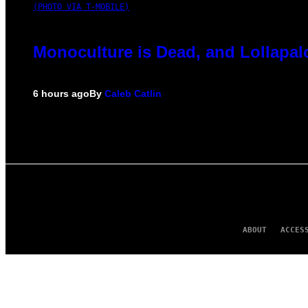
(PHOTO VIA T-MOBILE)
Monoculture is Dead, and Lollapal
6 hours ago
By
Caleb Catlin
ABOUT
ACCES