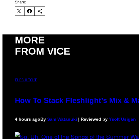
Share:
MORE
FROM VICE
FLESHLIGHT
How To Stack Fleshlight’s Mix & 
4 hours ago
By
Sam Watanuki
| Reviewed by
Ysolt Usigan