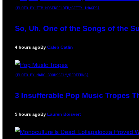
(PHOTO BY TIM MOSENFELDER/GETTY IMAGES)
So, Uh, One of the Songs of the S
4 hours ago
By
Caleb Catlin
(PHOTO BY MARC BROUSSELY/REDFERNS)
3 Insufferable Pop Music Tropes T
5 hours ago
By
Lauren Boisvert