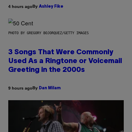
By
4 hours ago
Ashley Fike
PHOTO BY GREGORY BOJORQUEZ/GETTY IMAGES
3 Songs That Were Commonly
Used As a Ringtone or Voicemail
Greeting in the 2000s
By
9 hours ago
Dan Milam