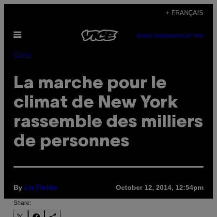
Skip
+ FRANÇAIS
to
Open
content
SUBSCRIBE
NEWSLETTER
Menu
Crime
La marche pour le
climat de New York
rassemble des milliers
de personnes
By
October 12, 2014, 12:54pm
Liz Fields
Share: