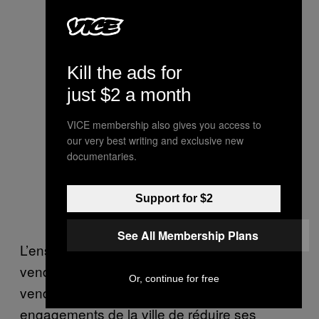
Kill the ads for
just $2 a month
VICE membership also gives you access to
our very best writing and exclusive new
documentaries.
Support for $2
See All Membership Plans
L’ensemble des projets de lois présentés
vendredi au conseil municipal de New York
Or, continue for free
vendredi est la première étape vers les
engagements de la ville de réduire ses