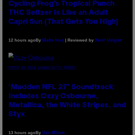
Cycling Frog’s Tropical Punch
THC Seltzer Is Like an Adult
Capri Sun (That Gets You High)
By
| Reviewed by
12 hours ago
Maha Haq
Ysolt Usigan
PHOTO BY NICK LAHAM/GETTY IMAGES
‘Madden NFL 27’ Soundtrack
Includes Ozzy Osbourne,
Metallica, the White Stripes, and
Styx
By
13 hours ago
Dan Milam