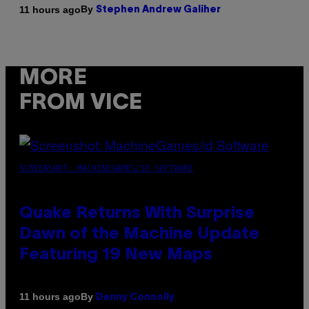
By
11 hours ago
Stephen Andrew Galiher
MORE
FROM VICE
SCREENSHOT: MACHINEGAMES/ID SOFTWARE
Quake Returns With Surprise
Dawn of the Machine Update
Featuring 19 New Maps
By
11 hours ago
Denny Connolly